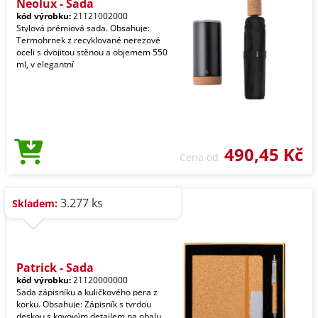
Neolux - Sada
kód výrobku:
21121002000
Stylová prémiová sada. Obsahuje:
Termohrnek z recyklované nerezové
oceli s dvojitou stěnou a objemem 550
ml, v elegantní
490,45 Kč
Cena od
3.277 ks
Skladem:
Patrick - Sada
kód výrobku:
21120000000
Sada zápisníku a kuličkového pera z
korku. Obsahuje: Zápisník s tvrdou
deskou s kovovým detailem na obalu,