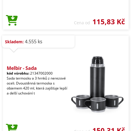
115,83 Kč
Cena od
4.555 ks
Skladem:
Melbir - Sada
kód výrobku:
21347002000
Sada termosky a 3 hrnků z nerezové
oceli. Dvoustěnná termoska s
objemem 420 ml, která zajišťuje lepší
a delší uchování t
150,31 Kč