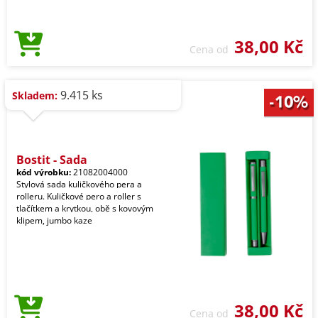
38,00 Kč
Cena od
9.415 ks
Skladem:
Bostit - Sada
kód výrobku:
21082004000
Stylová sada kuličkového pera a
rolleru. Kuličkové pero a roller s
tlačítkem a krytkou, obě s kovovým
klipem, jumbo kaze
38,00 Kč
Cena od