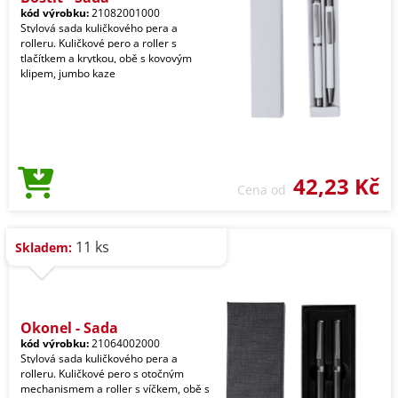
kód výrobku:
21082001000
Stylová sada kuličkového pera a
rolleru. Kuličkové pero a roller s
tlačítkem a krytkou, obě s kovovým
klipem, jumbo kaze
42,23 Kč
Cena od
11 ks
Skladem:
Okonel - Sada
kód výrobku:
21064002000
Stylová sada kuličkového pera a
rolleru. Kuličkové pero s otočným
mechanismem a roller s víčkem, obě s