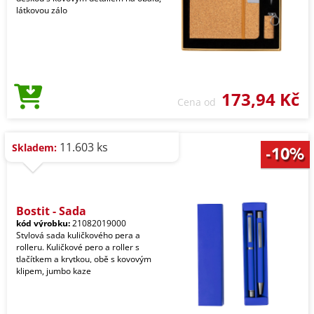
látkovou zálo
173,94 Kč
Cena od
11.603 ks
Skladem:
Bostit - Sada
kód výrobku:
21082019000
Stylová sada kuličkového pera a
rolleru. Kuličkové pero a roller s
tlačítkem a krytkou, obě s kovovým
klipem, jumbo kaze