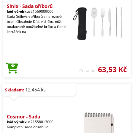
Sinix - Sada příborů
kód výrobku:
21569009000
Sada 5dílných příborů z nerezové
oceli. Obsahuje lžíci, vidličku, nůž,
opakovaně použitelné brčko a čisticí
kartáček na
63,53 Kč
Cena od
12.454 ks
Skladem:
Cosmor - Sada
kód výrobku:
21558013000
Kompletní sada obsahuje: