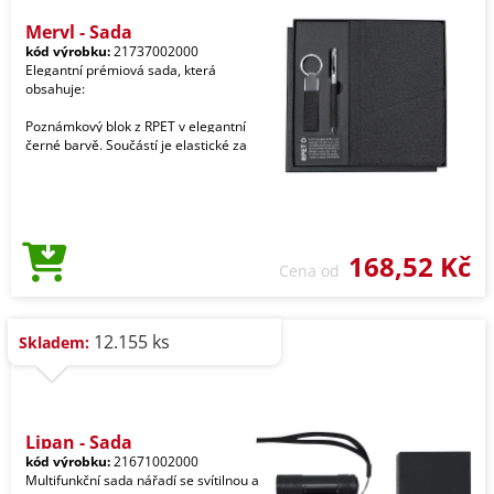
Meryl - Sada
kód výrobku:
21737002000
Elegantní prémiová sada, která
obsahuje:
Poznámkový blok z RPET v elegantní
černé barvě. Součástí je elastické za
168,52 Kč
Cena od
12.155 ks
Skladem:
Lipan - Sada
kód výrobku:
21671002000
Multifunkční sada nářadí se svítilnou a