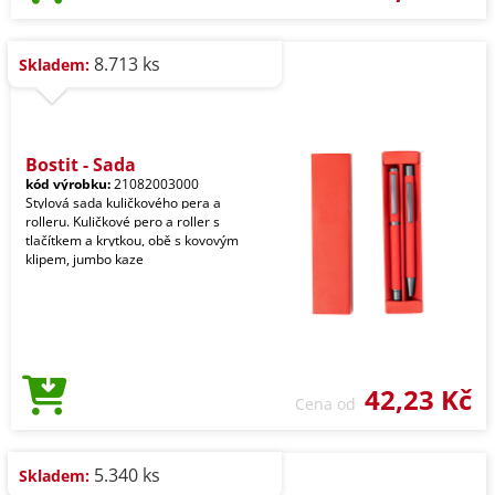
8.713 ks
Skladem:
Bostit - Sada
kód výrobku:
21082003000
Stylová sada kuličkového pera a
rolleru. Kuličkové pero a roller s
tlačítkem a krytkou, obě s kovovým
klipem, jumbo kaze
42,23 Kč
Cena od
5.340 ks
Skladem: