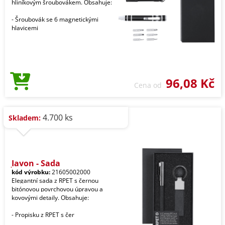
hliníkovým šroubovákem. Obsahuje:
- Šroubovák se 6 magnetickými
hlavicemi
96,08 Kč
Cena od
4.700 ks
Skladem:
Jayon - Sada
kód výrobku:
21605002000
Elegantní sada z RPET s černou
bitónovou povrchovou úpravou a
kovovými detaily. Obsahuje:
- Propisku z RPET s čer