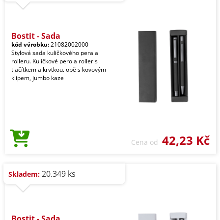
Bostit - Sada
kód výrobku:
21082002000
Stylová sada kuličkového pera a
rolleru. Kuličkové pero a roller s
tlačítkem a krytkou, obě s kovovým
klipem, jumbo kaze
42,23 Kč
Cena od
20.349 ks
Skladem:
Bostit - Sada