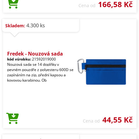
166,58 Kč
Cena od
4.300 ks
Skladem:
Fredek - Nouzová sada
kód výrobku:
21592019000
Nouzová sada se 14 doplňky v
pevném pouzdře z polyesteru 600D se
zapínáním na zip, přední kapsou a
kovovou karabinou. Ob
44,55 Kč
Cena od