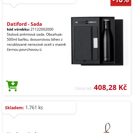
Datiford - Sada
kód výrobku:
21122002000
Stylová prémiová sada. Obsahuje:
500ml baňku, dvouvrstvou láhev z
recyklované nerezové oceli s matně
černou povrchovou ú
408,28 Kč
Cena od
1.761 ks
Skladem: