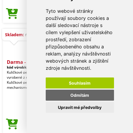
Tyto webové stránky
68,57 Kč
Cena od
používají soubory cookies a
další sledovací nástroje s
cílem vylepšení uživatelského
Skladem:
na dotaz
prostředí, zobrazení
přizpůsobeného obsahu a
reklam, analýzy návštěvnosti
webových stránek a zjištění
Darma - Sada
kód výrobku:
20686000000
zdroje návštěvnosti.
Kuličkové pero a roller s uzávěrem
vyrobené z recyklovaného hliníku.
Kuličkové pero s otočným
Souhlasím
mechanismem a roller s uzá
Odmítám
Upravit mé předvolby
123,58 Kč
Cena od