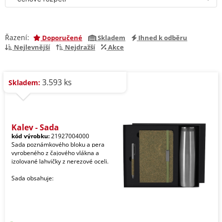
Řazení:
Doporučené
Skladem
Ihned k odběru
Nejlevnější
Nejdražší
Akce
3.593 ks
Skladem:
Kaley - Sada
kód výrobku:
21927004000
Sada poznámkového bloku a pera
vyrobeného z čajového vlákna a
izolované lahvičky z nerezové oceli.
Sada obsahuje: