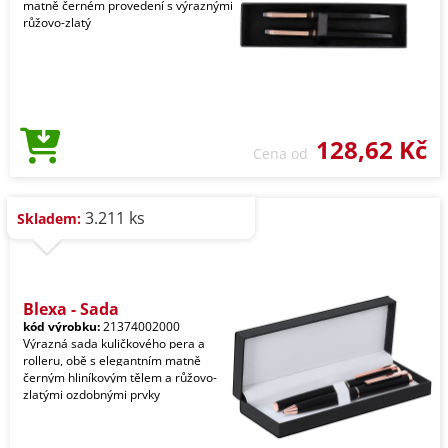
matně černém provedení s výraznými
růžovo-zlatý
128,62 Kč
Cena od
3.211 ks
Skladem:
Blexa - Sada
kód výrobku:
21374002000
Výrazná sada kuličkového pera a
rolleru, obě s elegantním matně
černým hliníkovým tělem a růžovo-
zlatými ozdobnými prvky