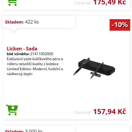
175,49 Kč
Cena od
422 ks
Skladem:
Licken - Sada
kód výrobku:
21411002000
Exkluzivní sada kuličkového pera a
rolleru nejvyšší kvality z kolekce
Limited Edition. Moderní, funkční a
nádherný dopln
157,94 Kč
Cena od
3.000 ks
Skladem: