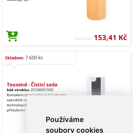
153,41 Kč
Cena od
7.600 ks
Skladem:
Tousend - Čisticí sada
kód výrobku:
20748001000
Kompletní čisticí sada se 6 funkcemi,
speciálně navržená pro péči a údržbu
technologických zařízení. Veškeré
příslušenst
Používáme
soubory cookies