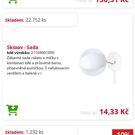
Cena od
22.752 ks
Skladem:
Skippy - Sada
kód výrobku:
21169001000
Zábavná sada rakety a míčku v
kombinaci bílé a průsvitné barvy,
připevněná gumičkou. S nafukovacím
ventilem a balená v r
14,33 Kč
Cena od
1.232 ks
Skladem: