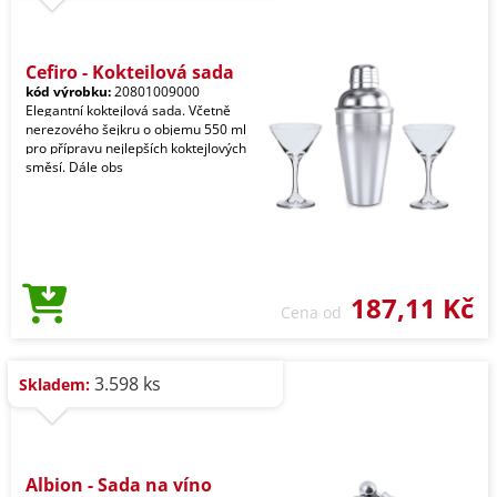
Cefiro - Koktejlová sada
kód výrobku:
20801009000
Elegantní koktejlová sada. Včetně
nerezového šejkru o objemu 550 ml
pro přípravu nejlepších koktejlových
směsí. Dále obs
187,11 Kč
Cena od
3.598 ks
Skladem:
Albion - Sada na víno