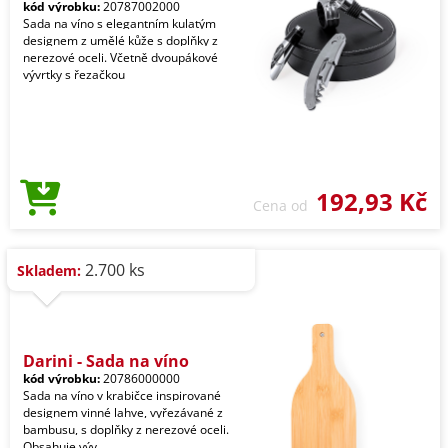
kód výrobku:
20787002000
Sada na víno s elegantním kulatým
designem z umělé kůže s doplňky z
nerezové oceli. Včetně dvoupákové
vývrtky s řezačkou
192,93 Kč
Cena od
2.700 ks
Skladem:
Darini - Sada na víno
kód výrobku:
20786000000
Sada na víno v krabičce inspirované
designem vinné lahve, vyřezávané z
bambusu, s doplňky z nerezové oceli.
Obsahuje výv