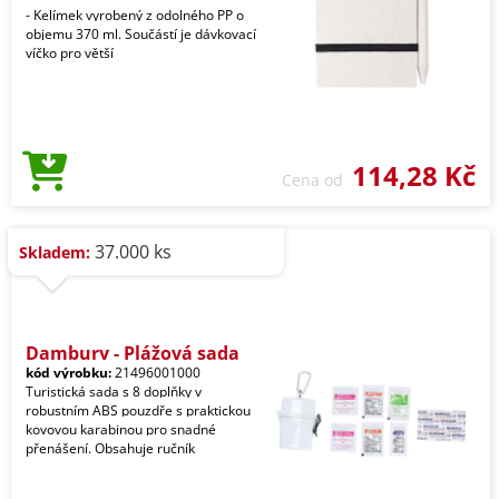
- Kelímek vyrobený z odolného PP o
objemu 370 ml. Součástí je dávkovací
víčko pro větší
114,28 Kč
Cena od
37.000 ks
Skladem:
Dambury - Plážová sada
kód výrobku:
21496001000
Turistická sada s 8 doplňky v
robustním ABS pouzdře s praktickou
kovovou karabinou pro snadné
přenášení. Obsahuje ručník