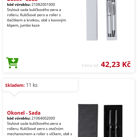
kód výrobku:
21082001000
Stylová sada kuličkového pera a
rolleru. Kuličkové pero a roller s
tlačítkem a krytkou, obě s kovovým
klipem, jumbo kaze
42,23 Kč
Cena od
11 ks
Skladem:
Okonel - Sada
kód výrobku:
21064002000
Stylová sada kuličkového pera a
rolleru. Kuličkové pero s otočným
mechanismem a roller s víčkem, obě s