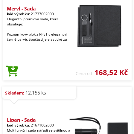
Meryl - Sada
kód výrobku:
21737002000
Elegantní prémiová sada, která
obsahuje:
Poznámkový blok z RPET v elegantní
černé barvě. Součástí je elastické za
168,52 Kč
Cena od
12.155 ks
Skladem:
Lipan - Sada
kód výrobku:
21671002000
Multifunkční sada nářadí se svítilnou a