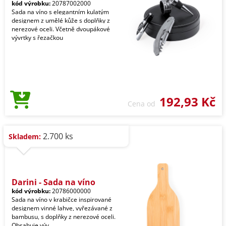
kód výrobku:
20787002000
Sada na víno s elegantním kulatým
designem z umělé kůže s doplňky z
nerezové oceli. Včetně dvoupákové
vývrtky s řezačkou
192,93 Kč
Cena od
2.700 ks
Skladem:
Darini - Sada na víno
kód výrobku:
20786000000
Sada na víno v krabičce inspirované
designem vinné lahve, vyřezávané z
bambusu, s doplňky z nerezové oceli.
Obsahuje výv