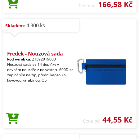
166,58 Kč
Cena od
4.300 ks
Skladem:
Fredek - Nouzová sada
kód výrobku:
21592019000
Nouzová sada se 14 doplňky v
pevném pouzdře z polyesteru 600D se
zapínáním na zip, přední kapsou a
kovovou karabinou. Ob
44,55 Kč
Cena od