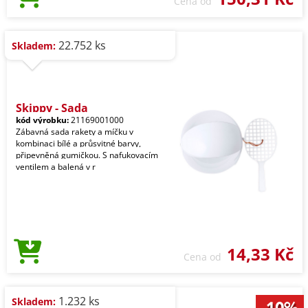
Cena od
22.752 ks
Skladem:
Skippy - Sada
kód výrobku:
21169001000
Zábavná sada rakety a míčku v
kombinaci bílé a průsvitné barvy,
připevněná gumičkou. S nafukovacím
ventilem a balená v r
14,33 Kč
Cena od
1.232 ks
Skladem: