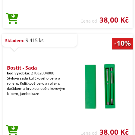
38,00 Kč
Cena od
9.415 ks
Skladem:
Bostit - Sada
kód výrobku:
21082004000
Stylová sada kuličkového pera a
rolleru. Kuličkové pero a roller s
tlačítkem a krytkou, obě s kovovým
klipem, jumbo kaze
38,00 Kč
Cena od