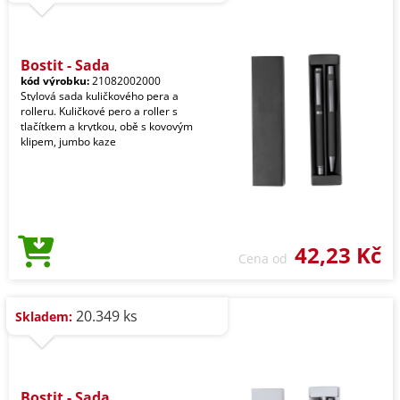
Bostit - Sada
kód výrobku:
21082002000
Stylová sada kuličkového pera a
rolleru. Kuličkové pero a roller s
tlačítkem a krytkou, obě s kovovým
klipem, jumbo kaze
42,23 Kč
Cena od
20.349 ks
Skladem:
Bostit - Sada