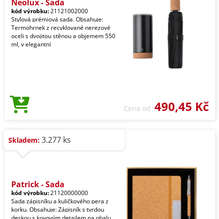
Neolux - Sada
kód výrobku:
21121002000
Stylová prémiová sada. Obsahuje:
Termohrnek z recyklované nerezové
oceli s dvojitou stěnou a objemem 550
ml, v elegantní
490,45 Kč
Cena od
3.277 ks
Skladem:
Patrick - Sada
kód výrobku:
21120000000
Sada zápisníku a kuličkového pera z
korku. Obsahuje: Zápisník s tvrdou
deskou s kovovým detailem na obalu,