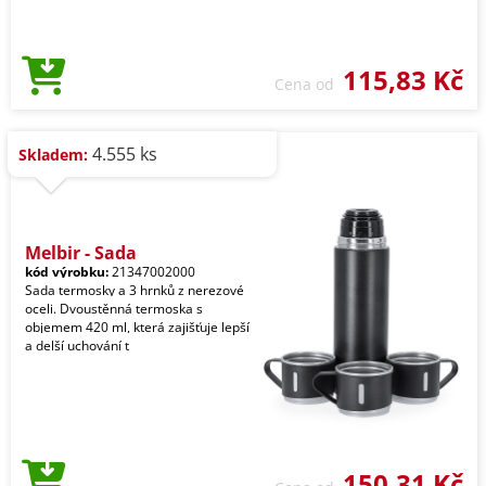
115,83 Kč
Cena od
4.555 ks
Skladem:
Melbir - Sada
kód výrobku:
21347002000
Sada termosky a 3 hrnků z nerezové
oceli. Dvoustěnná termoska s
objemem 420 ml, která zajišťuje lepší
a delší uchování t
150,31 Kč