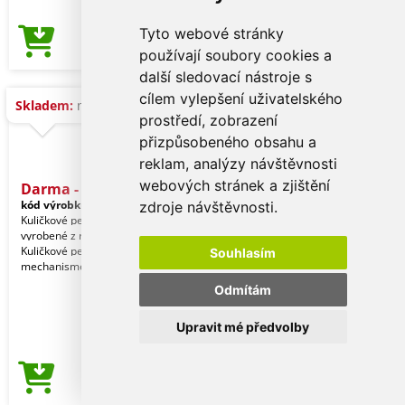
Tyto webové stránky
68,57 Kč
Cena od
používají soubory cookies a
další sledovací nástroje s
cílem vylepšení uživatelského
Skladem:
na dotaz
prostředí, zobrazení
přizpůsobeného obsahu a
reklam, analýzy návštěvnosti
webových stránek a zjištění
Darma - Sada
kód výrobku:
20686000000
zdroje návštěvnosti.
Kuličkové pero a roller s uzávěrem
vyrobené z recyklovaného hliníku.
Kuličkové pero s otočným
Souhlasím
mechanismem a roller s uzá
Odmítám
Upravit mé předvolby
123,58 Kč
Cena od