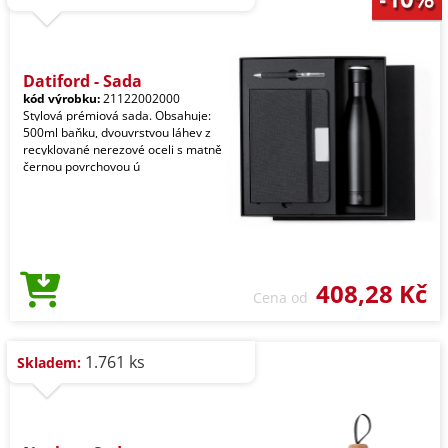
Datiford - Sada
kód výrobku:
21122002000
Stylová prémiová sada. Obsahuje:
500ml baňku, dvouvrstvou láhev z
recyklované nerezové oceli s matně
černou povrchovou ú
408,28 Kč
Cena od
1.761 ks
Skladem: