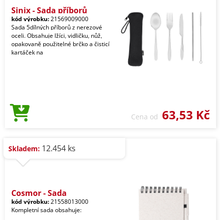
Sinix - Sada příborů
kód výrobku:
21569009000
Sada 5dílných příborů z nerezové
oceli. Obsahuje lžíci, vidličku, nůž,
opakovaně použitelné brčko a čisticí
kartáček na
63,53 Kč
Cena od
12.454 ks
Skladem:
Cosmor - Sada
kód výrobku:
21558013000
Kompletní sada obsahuje: