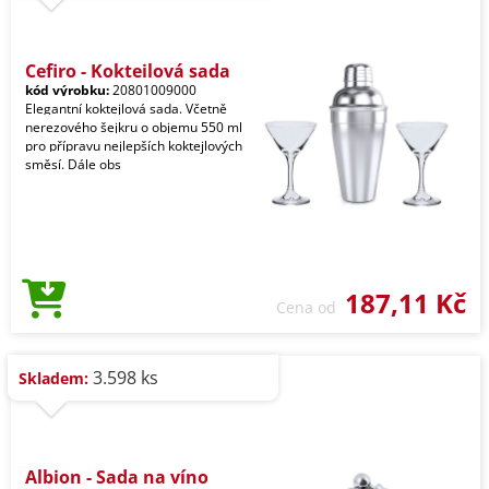
Cefiro - Koktejlová sada
kód výrobku:
20801009000
Elegantní koktejlová sada. Včetně
nerezového šejkru o objemu 550 ml
pro přípravu nejlepších koktejlových
směsí. Dále obs
187,11 Kč
Cena od
3.598 ks
Skladem:
Albion - Sada na víno