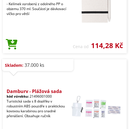
- Kelímek vyrobený z odolného PP o
objemu 370 ml. Součástí je dávkovací
víčko pro větší
114,28 Kč
Cena od
37.000 ks
Skladem:
Dambury - Plážová sada
kód výrobku:
21496001000
Turistická sada s 8 doplňky v
robustním ABS pouzdře s praktickou
kovovou karabinou pro snadné
přenášení. Obsahuje ručník