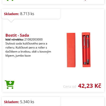
8.713 ks
Skladem:
Bostit - Sada
kód výrobku:
21082003000
Stylová sada kuličkového pera a
rolleru. Kuličkové pero a roller s
tlačítkem a krytkou, obě s kovovým
klipem, jumbo kaze
42,23 Kč
Cena od
5.340 ks
Skladem: