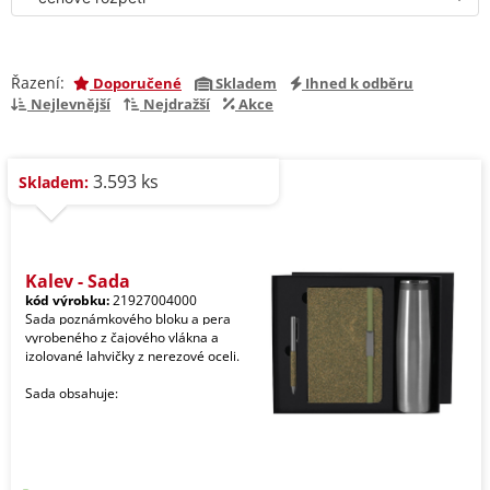
Řazení:
Doporučené
Skladem
Ihned k odběru
Nejlevnější
Nejdražší
Akce
3.593 ks
Skladem:
Kaley - Sada
kód výrobku:
21927004000
Sada poznámkového bloku a pera
vyrobeného z čajového vlákna a
izolované lahvičky z nerezové oceli.
Sada obsahuje: