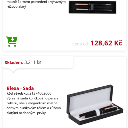
matně černém provedení s výraznými
růžovo-zlatý
128,62 Kč
Cena od
3.211 ks
Skladem:
Blexa - Sada
kód výrobku:
21374002000
Výrazná sada kuličkového pera a
rolleru, obě s elegantním matně
černým hliníkovým tělem a růžovo-
zlatými ozdobnými prvky