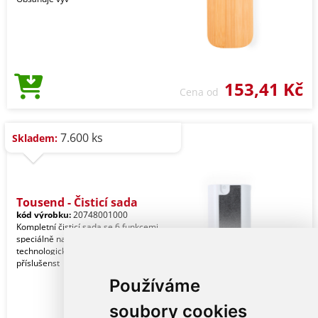
153,41 Kč
Cena od
7.600 ks
Skladem:
Tousend - Čisticí sada
kód výrobku:
20748001000
Kompletní čisticí sada se 6 funkcemi,
speciálně navržená pro péči a údržbu
technologických zařízení. Veškeré
příslušenst
Používáme
soubory cookies