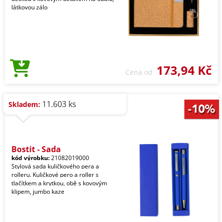
látkovou zálo
173,94 Kč
Cena od
11.603 ks
Skladem:
Bostit - Sada
kód výrobku:
21082019000
Stylová sada kuličkového pera a
rolleru. Kuličkové pero a roller s
tlačítkem a krytkou, obě s kovovým
klipem, jumbo kaze