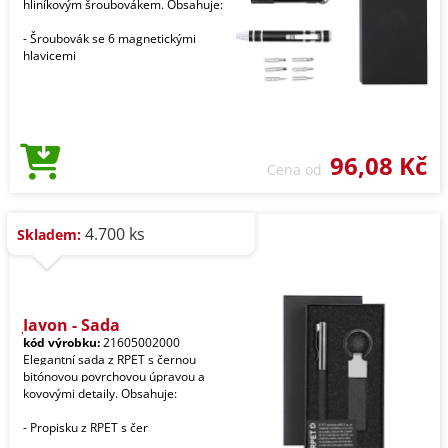
hliníkovým šroubovákem. Obsahuje:
- Šroubovák se 6 magnetickými
hlavicemi
96,08 Kč
Cena od
4.700 ks
Skladem:
Jayon - Sada
kód výrobku:
21605002000
Elegantní sada z RPET s černou
bitónovou povrchovou úpravou a
kovovými detaily. Obsahuje:
- Propisku z RPET s čer