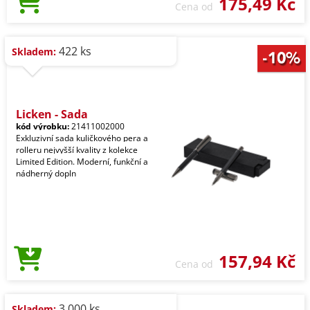
175,49 Kč
Cena od
422 ks
Skladem:
Licken - Sada
kód výrobku:
21411002000
Exkluzivní sada kuličkového pera a
rolleru nejvyšší kvality z kolekce
Limited Edition. Moderní, funkční a
nádherný dopln
157,94 Kč
Cena od
3.000 ks
Skladem: