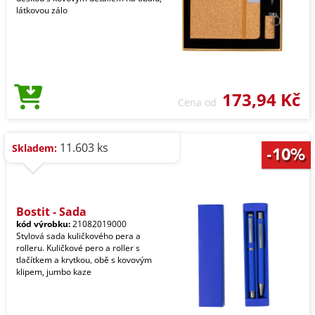
látkovou zálo
173,94 Kč
Cena od
11.603 ks
Skladem:
Bostit - Sada
kód výrobku:
21082019000
Stylová sada kuličkového pera a
rolleru. Kuličkové pero a roller s
tlačítkem a krytkou, obě s kovovým
klipem, jumbo kaze