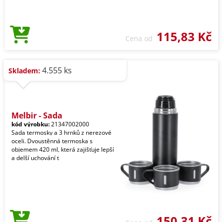
115,83 Kč
Cena od
4.555 ks
Skladem:
Melbir - Sada
kód výrobku:
21347002000
Sada termosky a 3 hrnků z nerezové
oceli. Dvoustěnná termoska s
objemem 420 ml, která zajišťuje lepší
a delší uchování t
150,31 Kč