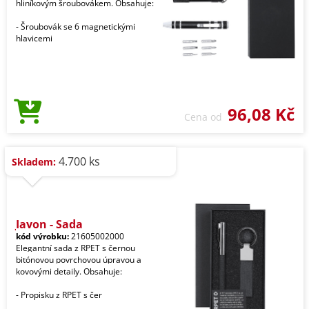
hliníkovým šroubovákem. Obsahuje:
- Šroubovák se 6 magnetickými
hlavicemi
96,08 Kč
Cena od
4.700 ks
Skladem:
Jayon - Sada
kód výrobku:
21605002000
Elegantní sada z RPET s černou
bitónovou povrchovou úpravou a
kovovými detaily. Obsahuje:
- Propisku z RPET s čer