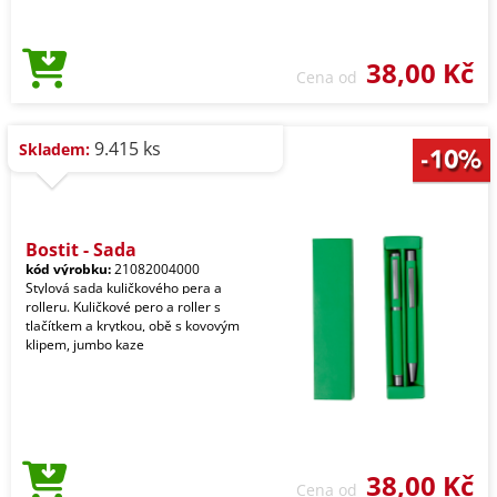
38,00 Kč
Cena od
9.415 ks
Skladem:
Bostit - Sada
kód výrobku:
21082004000
Stylová sada kuličkového pera a
rolleru. Kuličkové pero a roller s
tlačítkem a krytkou, obě s kovovým
klipem, jumbo kaze
38,00 Kč
Cena od