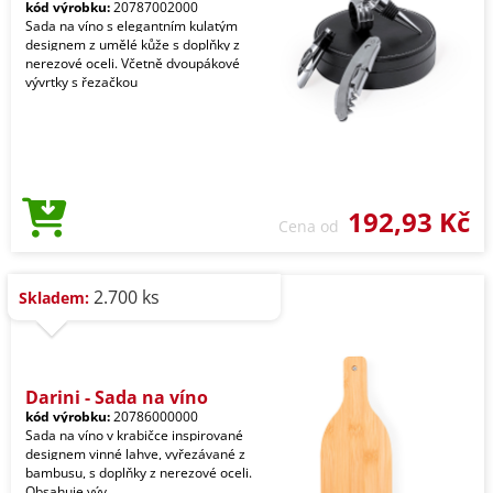
kód výrobku:
20787002000
Sada na víno s elegantním kulatým
designem z umělé kůže s doplňky z
nerezové oceli. Včetně dvoupákové
vývrtky s řezačkou
192,93 Kč
Cena od
2.700 ks
Skladem:
Darini - Sada na víno
kód výrobku:
20786000000
Sada na víno v krabičce inspirované
designem vinné lahve, vyřezávané z
bambusu, s doplňky z nerezové oceli.
Obsahuje výv