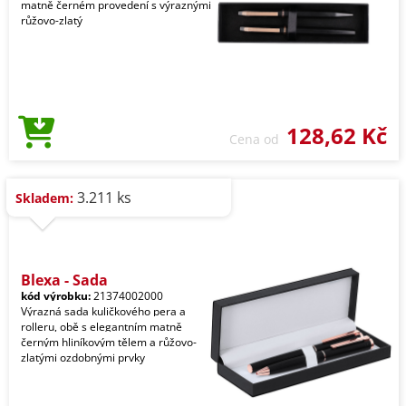
matně černém provedení s výraznými
růžovo-zlatý
128,62 Kč
Cena od
3.211 ks
Skladem:
Blexa - Sada
kód výrobku:
21374002000
Výrazná sada kuličkového pera a
rolleru, obě s elegantním matně
černým hliníkovým tělem a růžovo-
zlatými ozdobnými prvky