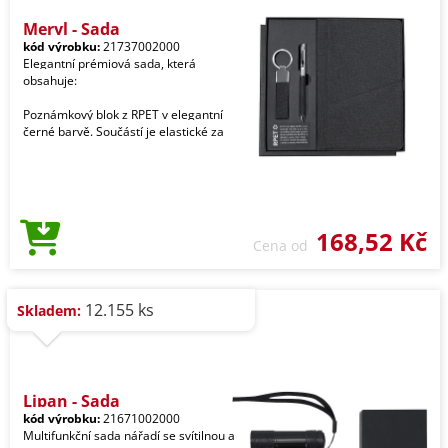
Meryl - Sada
kód výrobku:
21737002000
Elegantní prémiová sada, která
obsahuje:
Poznámkový blok z RPET v elegantní
černé barvě. Součástí je elastické za
168,52 Kč
Cena od
12.155 ks
Skladem:
Lipan - Sada
kód výrobku:
21671002000
Multifunkční sada nářadí se svítilnou a