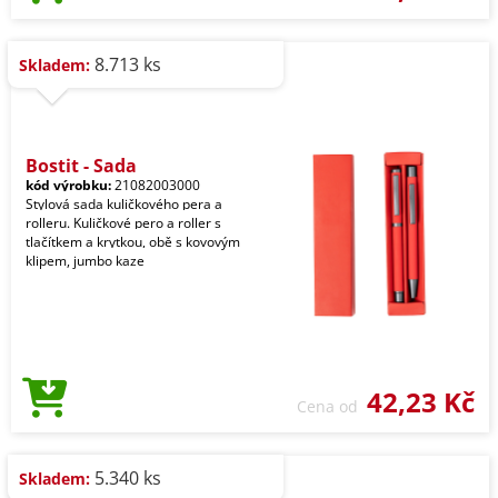
8.713 ks
Skladem:
Bostit - Sada
kód výrobku:
21082003000
Stylová sada kuličkového pera a
rolleru. Kuličkové pero a roller s
tlačítkem a krytkou, obě s kovovým
klipem, jumbo kaze
42,23 Kč
Cena od
5.340 ks
Skladem: