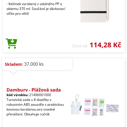
- Kelímek vyrobený z odolného PP o
objemu 370 ml. Součástí je dávkovací
víčko pro větší
114,28 Kč
Cena od
37.000 ks
Skladem:
Dambury - Plážová sada
kód výrobku:
21496001000
Turistická sada s 8 doplňky v
robustním ABS pouzdře s praktickou
kovovou karabinou pro snadné
přenášení. Obsahuje ručník