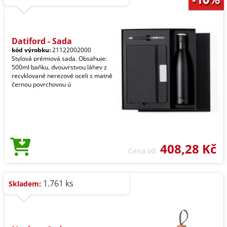
Datiford - Sada
kód výrobku:
21122002000
Stylová prémiová sada. Obsahuje:
500ml baňku, dvouvrstvou láhev z
recyklované nerezové oceli s matně
černou povrchovou ú
408,28 Kč
Cena od
1.761 ks
Skladem: