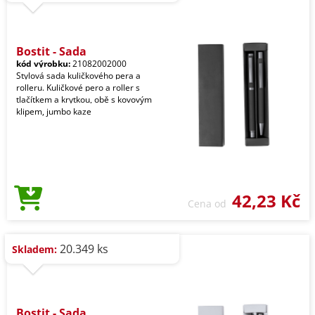
Bostit - Sada
kód výrobku:
21082002000
Stylová sada kuličkového pera a
rolleru. Kuličkové pero a roller s
tlačítkem a krytkou, obě s kovovým
klipem, jumbo kaze
42,23 Kč
Cena od
20.349 ks
Skladem:
Bostit - Sada