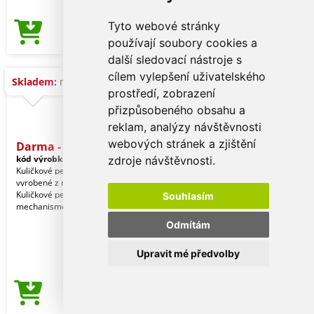
Tyto webové stránky
68,57 Kč
Cena od
používají soubory cookies a
další sledovací nástroje s
cílem vylepšení uživatelského
Skladem:
na dotaz
prostředí, zobrazení
přizpůsobeného obsahu a
reklam, analýzy návštěvnosti
webových stránek a zjištění
Darma - Sada
kód výrobku:
20686000000
zdroje návštěvnosti.
Kuličkové pero a roller s uzávěrem
vyrobené z recyklovaného hliníku.
Kuličkové pero s otočným
Souhlasím
mechanismem a roller s uzá
Odmítám
Upravit mé předvolby
123,58 Kč
Cena od