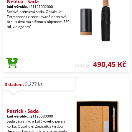
Neolux - Sada
kód výrobku:
21121002000
Stylová prémiová sada. Obsahuje:
Termohrnek z recyklované nerezové
oceli s dvojitou stěnou a objemem 550
ml, v elegantní
490,45 Kč
Cena od
3.277 ks
Skladem:
Patrick - Sada
kód výrobku:
21120000000
Sada zápisníku a kuličkového pera z
korku. Obsahuje: Zápisník s tvrdou
deskou s kovovým detailem na obalu,