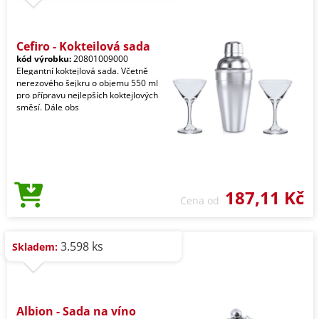
Cefiro - Koktejlová sada
kód výrobku:
20801009000
Elegantní koktejlová sada. Včetně
nerezového šejkru o objemu 550 ml
pro přípravu nejlepších koktejlových
směsí. Dále obs
187,11 Kč
Cena od
3.598 ks
Skladem:
Albion - Sada na víno