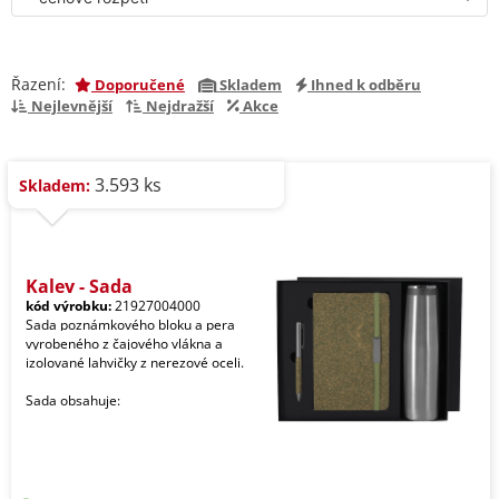
Řazení:
Doporučené
Skladem
Ihned k odběru
Nejlevnější
Nejdražší
Akce
3.593 ks
Skladem:
Kaley - Sada
kód výrobku:
21927004000
Sada poznámkového bloku a pera
vyrobeného z čajového vlákna a
izolované lahvičky z nerezové oceli.
Sada obsahuje: