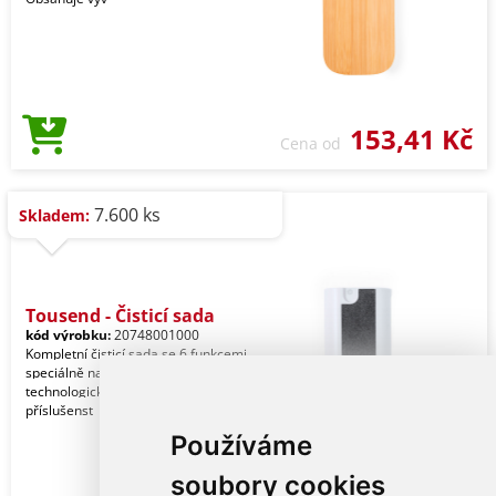
153,41 Kč
Cena od
7.600 ks
Skladem:
Tousend - Čisticí sada
kód výrobku:
20748001000
Kompletní čisticí sada se 6 funkcemi,
speciálně navržená pro péči a údržbu
technologických zařízení. Veškeré
příslušenst
Používáme
soubory cookies