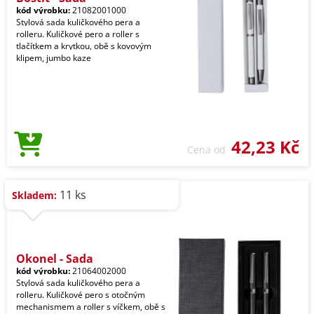
kód výrobku:
21082001000
Stylová sada kuličkového pera a
rolleru. Kuličkové pero a roller s
tlačítkem a krytkou, obě s kovovým
klipem, jumbo kaze
42,23 Kč
Cena od
11 ks
Skladem:
Okonel - Sada
kód výrobku:
21064002000
Stylová sada kuličkového pera a
rolleru. Kuličkové pero s otočným
mechanismem a roller s víčkem, obě s