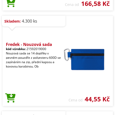
166,58 Kč
Cena od
4.300 ks
Skladem:
Fredek - Nouzová sada
kód výrobku:
21592019000
Nouzová sada se 14 doplňky v
pevném pouzdře z polyesteru 600D se
zapínáním na zip, přední kapsou a
kovovou karabinou. Ob
44,55 Kč
Cena od