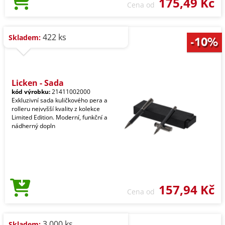
175,49 Kč
Cena od
422 ks
Skladem:
Licken - Sada
kód výrobku:
21411002000
Exkluzivní sada kuličkového pera a
rolleru nejvyšší kvality z kolekce
Limited Edition. Moderní, funkční a
nádherný dopln
157,94 Kč
Cena od
3.000 ks
Skladem: