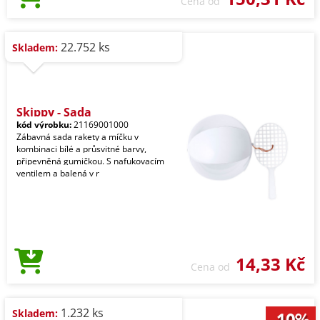
Cena od
22.752 ks
Skladem:
Skippy - Sada
kód výrobku:
21169001000
Zábavná sada rakety a míčku v
kombinaci bílé a průsvitné barvy,
připevněná gumičkou. S nafukovacím
ventilem a balená v r
14,33 Kč
Cena od
1.232 ks
Skladem: