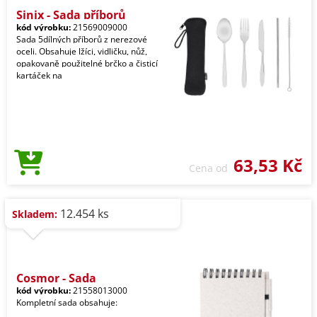
Sinix - Sada příborů
kód výrobku:
21569009000
Sada 5dílných příborů z nerezové
oceli. Obsahuje lžíci, vidličku, nůž,
opakovaně použitelné brčko a čisticí
kartáček na
63,53 Kč
Cena od
12.454 ks
Skladem:
Cosmor - Sada
kód výrobku:
21558013000
Kompletní sada obsahuje: