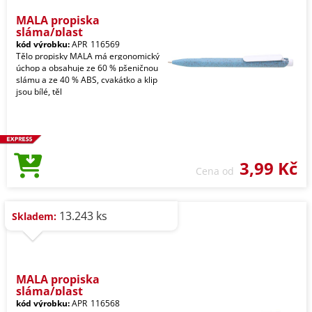
MALA propiska
sláma/plast
kód výrobku:
APR_116569
Tělo propisky MALA má ergonomický
úchop a obsahuje ze 60 % pšeničnou
slámu a ze 40 % ABS, cvakátko a klip
jsou bílé, těl
3,99 Kč
Cena od
13.243 ks
Skladem:
MALA propiska
sláma/plast
kód výrobku:
APR_116568