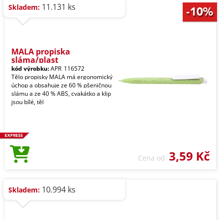
11.131 ks
Skladem:
MALA propiska
sláma/plast
kód výrobku:
APR_116572
Tělo propisky MALA má ergonomický
úchop a obsahuje ze 60 % pšeničnou
slámu a ze 40 % ABS, cvakátko a klip
jsou bílé, těl
3,59 Kč
Cena od
10.994 ks
Skladem: