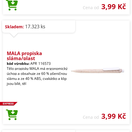
3,99 Kč
Cena od
17.323 ks
Skladem:
MALA propiska
sláma/plast
kód výrobku:
APR_116573
Tělo propisky MALA má ergonomický
úchop a obsahuje ze 60 % pšeničnou
slámu a ze 40 % ABS, cvakátko a klip
jsou bílé, těl
3,99 Kč
Cena od