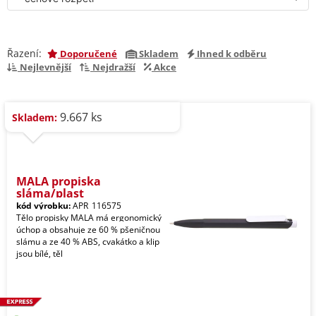
Řazení:
Doporučené
Skladem
Ihned k odběru
Nejlevnější
Nejdražší
Akce
9.667 ks
Skladem:
MALA propiska
sláma/plast
kód výrobku:
APR_116575
Tělo propisky MALA má ergonomický
úchop a obsahuje ze 60 % pšeničnou
slámu a ze 40 % ABS, cvakátko a klip
jsou bílé, těl