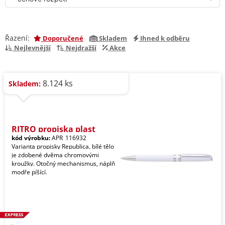
Řazení:
Doporučené
Skladem
Ihned k odběru
Nejlevnější
Nejdražší
Akce
8.124 ks
Skladem:
RITRO propiska plast
kód výrobku:
APR_116932
Varianta propisky Republica, bílé tělo
je zdobené dvěma chromovými
kroužky. Otočný mechanismus, náplň
modře píšící.