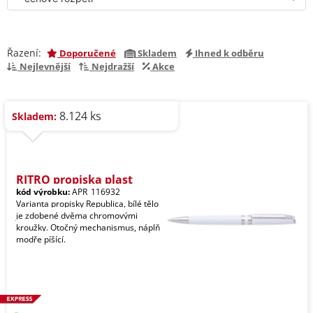
Řazení:
Doporučené
Skladem
Ihned k odběru
Nejlevnější
Nejdražší
Akce
8.124 ks
Skladem:
RITRO propiska plast
kód výrobku:
APR_116932
Varianta propisky Republica, bílé tělo
je zdobené dvěma chromovými
kroužky. Otočný mechanismus, náplň
modře píšící.