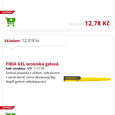
12,78 Kč
Cena od
12.318 ks
Skladem:
FIBIA GEL propiska gelová
kód výrobku:
APR_117178
Gelová propiska s víčkem, soft povrch
v jasné barvě, černý designový klip.
Náplň gelová velkokapacitní.