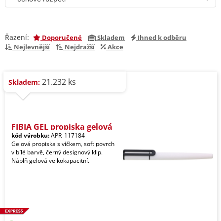
Řazení:
Doporučené
Skladem
Ihned k odběru
Nejlevnější
Nejdražší
Akce
21.232 ks
Skladem:
FIBIA GEL propiska gelová
kód výrobku:
APR_117184
Gelová propiska s víčkem, soft povrch
v bílé barvě, černý designový klip.
Náplň gelová velkokapacitní.