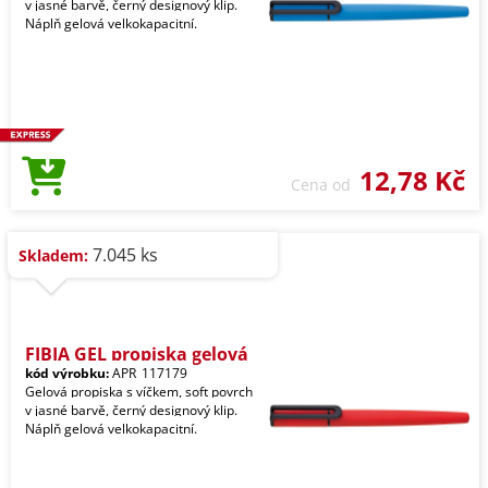
v jasné barvě, černý designový klip.
Náplň gelová velkokapacitní.
12,78 Kč
Cena od
7.045 ks
Skladem:
FIBIA GEL propiska gelová
kód výrobku:
APR_117179
Gelová propiska s víčkem, soft povrch
v jasné barvě, černý designový klip.
Náplň gelová velkokapacitní.