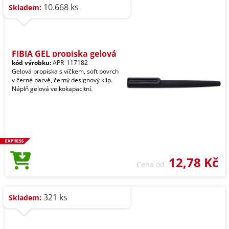
10.668 ks
Skladem:
FIBIA GEL propiska gelová
kód výrobku:
APR_117182
Gelová propiska s víčkem, soft povrch
v černé barvě, černý designový klip.
Náplň gelová velkokapacitní.
12,78 Kč
Cena od
321 ks
Skladem: