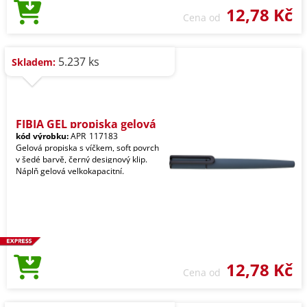
12,78 Kč
Cena od
5.237 ks
Skladem:
FIBIA GEL propiska gelová
kód výrobku:
APR_117183
Gelová propiska s víčkem, soft povrch
v šedé barvě, černý designový klip.
Náplň gelová velkokapacitní.
12,78 Kč
Cena od