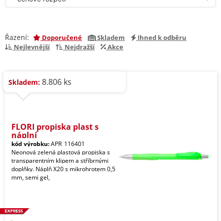
Řazení:
Doporučené
Skladem
Ihned k odběru
Nejlevnější
Nejdražší
Akce
8.806 ks
Skladem:
FLORI propiska plast s
náplní
kód výrobku:
APR_116401
Neonová zelená plastová propiska s
transparentním klipem a stříbrnými
doplňky. Náplň X20 s mikrohrotem 0,5
mm, semi gel,