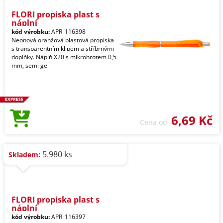
FLORI propiska plast s
náplní
kód výrobku:
APR_116398
Neonová oranžová plastová propiska
s transparentním klipem a stříbrnými
doplňky. Náplň X20 s mikrohrotem 0,5
mm, semi ge
6,69 Kč
Cena od
5.980 ks
Skladem:
FLORI propiska plast s
náplní
kód výrobku:
APR_116397