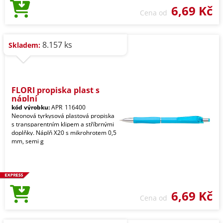
6,69 Kč
Cena od
8.157 ks
Skladem:
FLORI propiska plast s
náplní
kód výrobku:
APR_116400
Neonová tyrkysová plastová propiska
s transparentním klipem a stříbrnými
doplňky. Náplň X20 s mikrohrotem 0,5
mm, semi g
6,69 Kč
Cena od