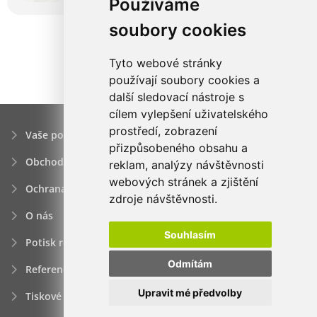
Používáme
soubory cookies
Tyto webové stránky
používají soubory cookies a
další sledovací nástroje s
cílem vylepšení uživatelského
prostředí, zobrazení
Vaše poptávka
přizpůsobeného obsahu a
Obchodní podmínky
reklam, analýzy návštěvnosti
webových stránek a zjištění
Ochrana osobních údajú
zdroje návštěvnosti.
O nás
Souhlasím
Potisk reklamních předmětů
Odmítám
Reference
Upravit mé předvolby
Tiskové zprávy