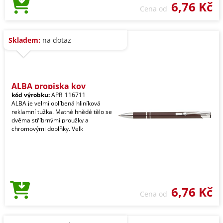
6,76 Kč
Cena od
Skladem:
na dotaz
ALBA propiska kov
kód výrobku:
APR_116711
ALBA je velmi oblíbená hliníková
reklamní tužka. Matné hnědé tělo se
dvěma stříbrnými proužky a
chromovými doplňky. Velk
6,76 Kč
Cena od