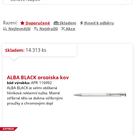
Řazení:
Doporučené
Skladem
Ihned k odběru
Nejlevnější
Nejdražší
Akce
14.313 ks
Skladem:
ALBA BLACK propiska kov
kód výrobku:
APR_116992
ALBA BLACK je velmi oblíbená
hliníková reklamní tužka. Matné
stříbrné tělo se dvěma stříbrnými
proužky a chromovými dopl