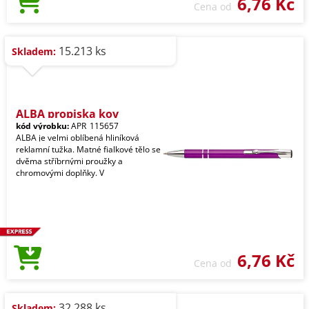
6,76 Kč
Cena od
15.213 ks
Skladem:
ALBA propiska kov
kód výrobku:
APR_115657
ALBA je velmi oblíbená hliníková
reklamní tužka. Matné fialkové tělo se
dvěma stříbrnými proužky a
chromovými doplňky. V
6,76 Kč
Cena od
32.288 ks
Skladem: