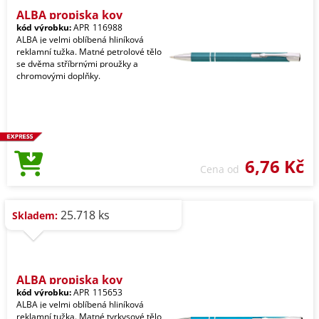
ALBA propiska kov
kód výrobku:
APR_116988
ALBA je velmi oblíbená hliníková
reklamní tužka. Matné petrolové tělo
se dvěma stříbrnými proužky a
chromovými doplňky.
6,76 Kč
Cena od
25.718 ks
Skladem:
ALBA propiska kov
kód výrobku:
APR_115653
ALBA je velmi oblíbená hliníková
reklamní tužka. Matné tyrkysové tělo