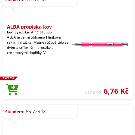
ALBA propiska kov
kód výrobku:
APR_115656
ALBA je velmi oblíbená hliníková
reklamní tužka. Matné růžové tělo se
dvěma stříbrnými proužky a
chromovými doplňky. Vel
6,76 Kč
Cena od
65.729 ks
Skladem: