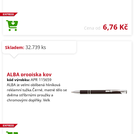
6,76 Kč
Cena od
32.739 ks
Skladem:
ALBA propiska kov
kód výrobku:
APR_115659
ALBA je velmi oblíbená hliníková
reklamní tužka.Černé, matné tělo se
dvěma stříbrnými proužky a
chromovými doplňky. Velk