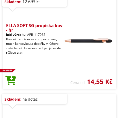
12.693 ks
Skladem:
ELLA SOFT SG propiska kov
- hr
kód výrobku:
APR_117062
Kovová propiska se soft povrchem,
touch koncovkou a doplňky v růžovo-
zlaté barvě. Laserované logo je lesklé,
růžovo-zlat
14,55 Kč
Cena od
Skladem:
na dotaz