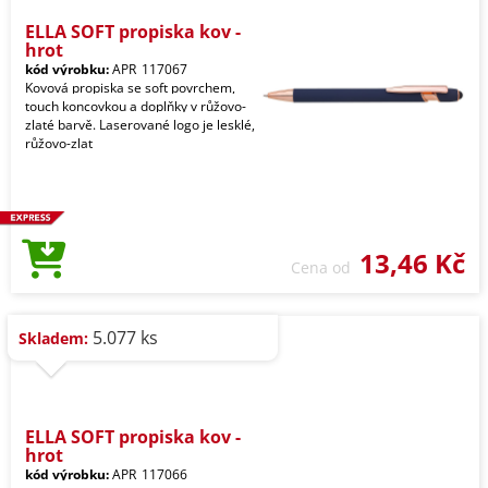
ELLA SOFT propiska kov -
hrot
kód výrobku:
APR_117067
Kovová propiska se soft povrchem,
touch koncovkou a doplňky v růžovo-
zlaté barvě. Laserované logo je lesklé,
růžovo-zlat
13,46 Kč
Cena od
5.077 ks
Skladem:
ELLA SOFT propiska kov -
hrot
kód výrobku:
APR_117066