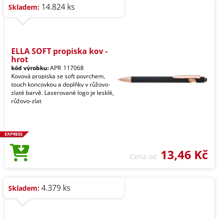
14.824 ks
Skladem:
ELLA SOFT propiska kov -
hrot
kód výrobku:
APR_117068
Kovová propiska se soft povrchem,
touch koncovkou a doplňky v růžovo-
zlaté barvě. Laserované logo je lesklé,
růžovo-zlat
13,46 Kč
Cena od
4.379 ks
Skladem: