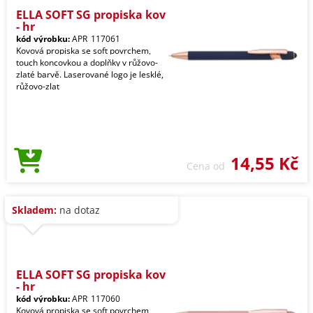
ELLA SOFT SG propiska kov
- hr
kód výrobku:
APR_117061
Kovová propiska se soft povrchem,
touch koncovkou a doplňky v růžovo-
zlaté barvě. Laserované logo je lesklé,
růžovo-zlat
14,55 Kč
Cena od
Skladem:
na dotaz
ELLA SOFT SG propiska kov
- hr
kód výrobku:
APR_117060
Kovová propiska se soft povrchem,