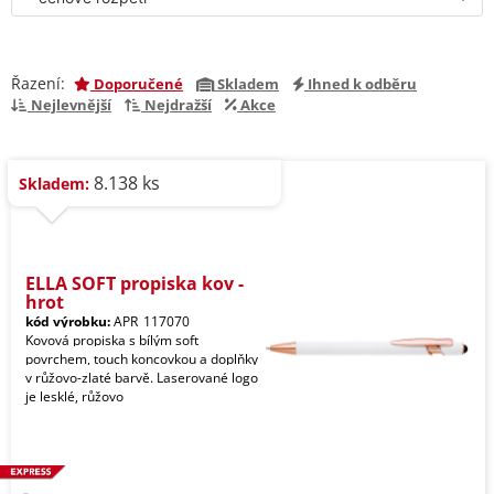
Řazení:
Doporučené
Skladem
Ihned k odběru
Nejlevnější
Nejdražší
Akce
8.138 ks
Skladem:
ELLA SOFT propiska kov -
hrot
kód výrobku:
APR_117070
Kovová propiska s bílým soft
povrchem, touch koncovkou a doplňky
v růžovo-zlaté barvě. Laserované logo
je lesklé, růžovo