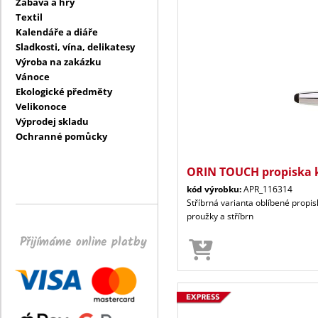
Zábava a hry
Textil
Kalendáře a diáře
Sladkosti, vína, delikatesy
Výroba na zakázku
Vánoce
Ekologické předměty
Velikonoce
Výprodej skladu
Ochranné pomůcky
ORIN TOUCH propiska 
kód výrobku:
APR_116314
Stříbrná varianta oblíbené propi
proužky a stříbrn
Přijímáme online platby