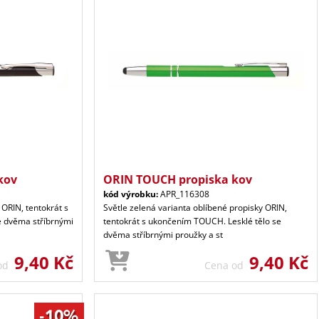
kov
ORIN TOUCH propiska kov
kód výrobku:
APR_116308
 ORIN, tentokrát s
Světle zelená varianta oblíbené propisky ORIN,
e dvěma stříbrnými
tentokrát s ukončením TOUCH. Lesklé tělo se
dvěma stříbrnými proužky a st
9,40 Kč
9,40 Kč
 od
Cena od