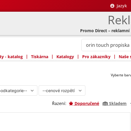
Jazyk
Rek
Promo Direct – reklamní
|
|
|
|
y - katalog
Tiskárna
Katalogy
Pro zákazníky
Naše 
Vyberte ba
Řazení:
Doporučené
Skladem