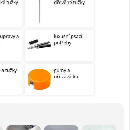
cké tužky
dřevěné tužky
oupravy a
luxusní psací
y
potřeby
 a tužky
gumy a
ořezávátka