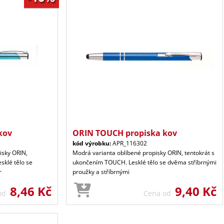
kov
ORIN TOUCH propiska kov
kód výrobku:
APR_116302
isky ORIN,
Modrá varianta oblíbené propisky ORIN, tentokrát s
sklé tělo se
ukončením TOUCH. Lesklé tělo se dvěma stříbrnými
r
proužky a stříbrnými
8,46 Kč
9,40 Kč
 od
Cena od