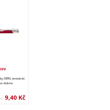
kov
ky ORIN, tentokrát
 se dvěma
9,40 Kč
 od