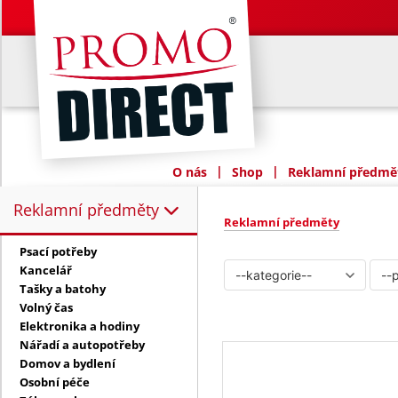
|
|
O nás
Shop
Reklamní předmět
Reklamní předměty
Reklamní předměty:
Reklamní předměty
Psací potřeby
Kancelář
Tašky a batohy
Volný čas
Elektronika a hodiny
Nářadí a autopotřeby
Domov a bydlení
Osobní péče