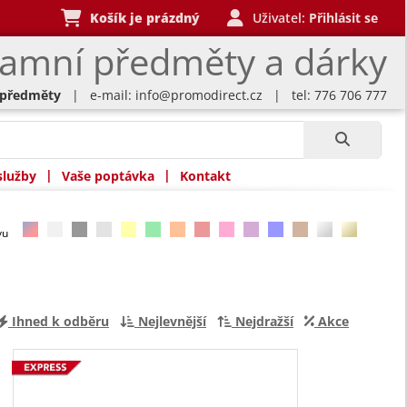
Košík je prázdný
Uživatel:
Přihlásit se
lamní předměty a dárky
 předměty
| e-mail:
info@promodirect.cz
| tel: 776 706 777
|
|
služby
Vaše poptávka
Kontakt
rvu
Ihned k odběru
Nejlevnější
Nejdražší
Akce