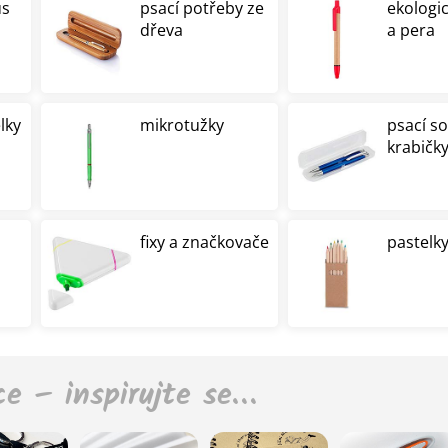
us
psací potřeby ze
ekologi
dřeva
a pera
lky
mikrotužky
psací s
krabičk
fixy a značkovače
pastelky
ce – inspirujte se…