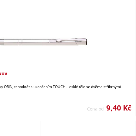
kov
sky ORIN, tentokrát s ukončením TOUCH. Lesklé tělo se dvěma stříbrnými
9,40 Kč
Cena od