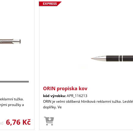
ORIN propiska kov
kód výrobku:
APR_116213
reklamní tužka.
ORIN je velmi oblíbená hliníková reklamní tužka. Lesk
rnými proužky a
doplňky. Ve
6,76 Kč
 od