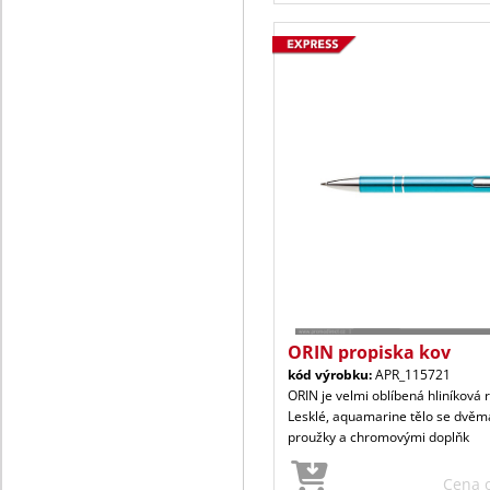
ORIN propiska kov
kód výrobku:
APR_115721
ORIN je velmi oblíbená hliníková 
Lesklé, aquamarine tělo se dvěm
proužky a chromovými doplňk
Cena