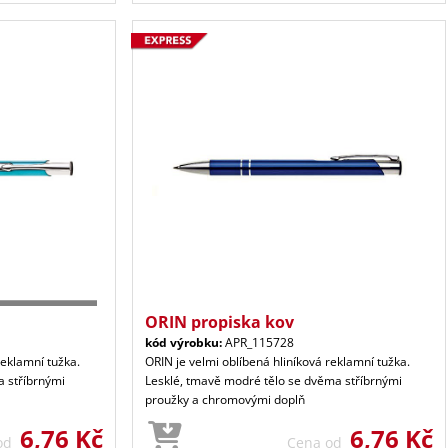
ORIN propiska kov
kód výrobku:
APR_115728
reklamní tužka.
ORIN je velmi oblíbená hliníková reklamní tužka.
a stříbrnými
Lesklé, tmavě modré tělo se dvěma stříbrnými
proužky a chromovými doplň
6,76 Kč
6,76 Kč
 od
Cena od