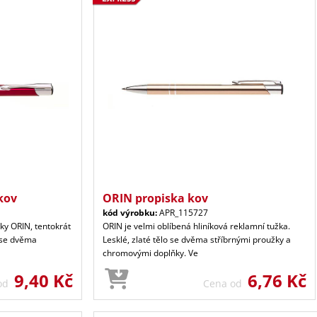
kov
ORIN propiska kov
kód výrobku:
APR_115727
ky ORIN, tentokrát
ORIN je velmi oblíbená hliníková reklamní tužka.
 se dvěma
Lesklé, zlaté tělo se dvěma stříbrnými proužky a
chromovými doplňky. Ve
9,40 Kč
6,76 Kč
 od
Cena od