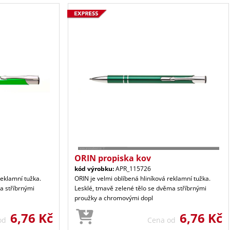
ORIN propiska kov
kód výrobku:
APR_115726
reklamní tužka.
ORIN je velmi oblíbená hliníková reklamní tužka.
a stříbrnými
Lesklé, tmavě zelené tělo se dvěma stříbrnými
proužky a chromovými dopl
6,76 Kč
6,76 Kč
 od
Cena od