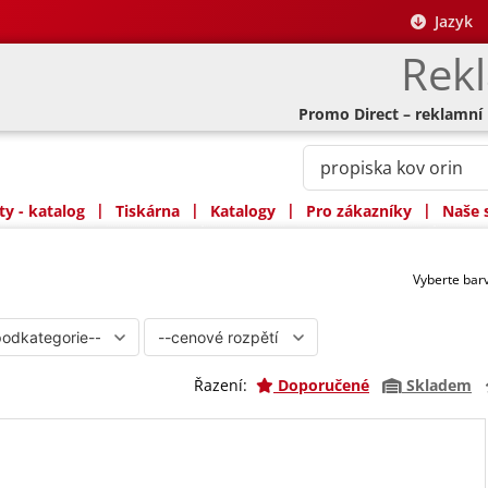
Jazyk
Rek
Promo Direct – reklamní
|
|
|
|
y - katalog
Tiskárna
Katalogy
Pro zákazníky
Naše 
Vyberte ba
Řazení:
Doporučené
Skladem