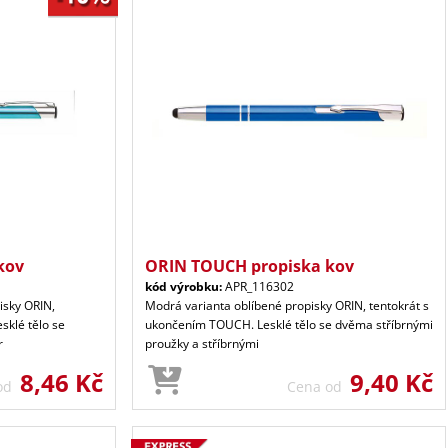
kov
ORIN TOUCH propiska kov
kód výrobku:
APR_116302
isky ORIN,
Modrá varianta oblíbené propisky ORIN, tentokrát s
sklé tělo se
ukončením TOUCH. Lesklé tělo se dvěma stříbrnými
r
proužky a stříbrnými
8,46 Kč
9,40 Kč
 od
Cena od