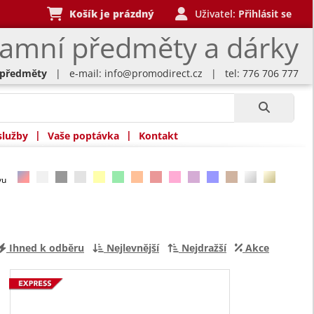
Košík je prázdný
Uživatel:
Přihlásit se
lamní předměty a dárky
 předměty
| e-mail:
info@promodirect.cz
| tel: 776 706 777
|
|
služby
Vaše poptávka
Kontakt
rvu
Ihned k odběru
Nejlevnější
Nejdražší
Akce