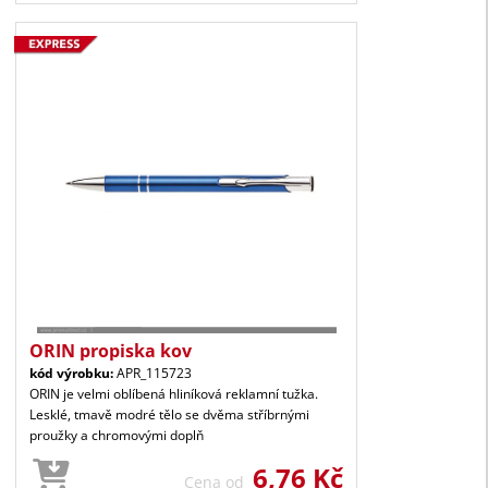
ORIN propiska kov
kód výrobku:
APR_115723
ORIN je velmi oblíbená hliníková reklamní tužka.
Lesklé, tmavě modré tělo se dvěma stříbrnými
proužky a chromovými doplň
6,76 Kč
Cena od