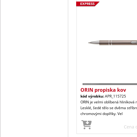
ORIN propiska kov
kód výrobku:
APR_115725
ORIN je velmi oblíbená hliníková 
Lesklé, šedé tělo se dvěma stříb
chromovými doplňky. Vel
Cena