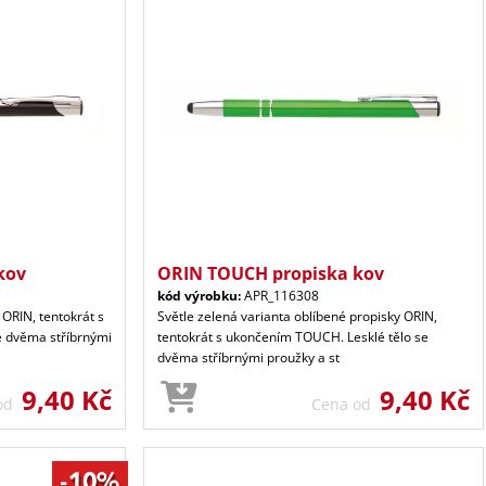
kov
ORIN TOUCH propiska kov
kód výrobku:
APR_116308
 ORIN, tentokrát s
Světle zelená varianta oblíbené propisky ORIN,
e dvěma stříbrnými
tentokrát s ukončením TOUCH. Lesklé tělo se
dvěma stříbrnými proužky a st
9,40 Kč
9,40 Kč
 od
Cena od