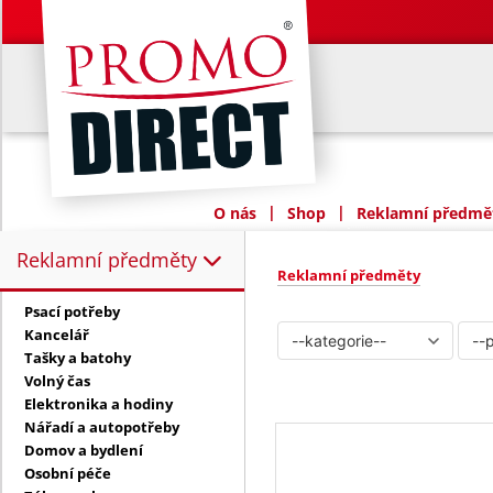
|
|
O nás
Shop
Reklamní předmět
Reklamní předměty
Reklamní předměty:
Reklamní předměty
Psací potřeby
Kancelář
Tašky a batohy
Volný čas
Elektronika a hodiny
Nářadí a autopotřeby
Domov a bydlení
Osobní péče