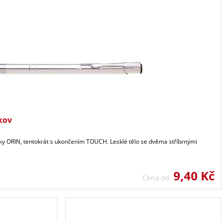
kov
sky ORIN, tentokrát s ukončením TOUCH. Lesklé tělo se dvěma stříbrnými
9,40 Kč
Cena od