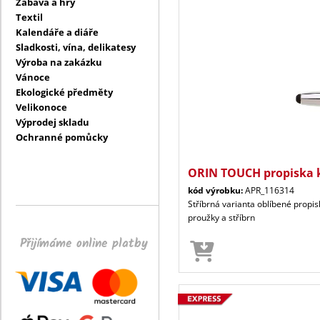
Zábava a hry
Textil
Kalendáře a diáře
Sladkosti, vína, delikatesy
Výroba na zakázku
Vánoce
Ekologické předměty
Velikonoce
Výprodej skladu
Ochranné pomůcky
ORIN TOUCH propiska 
kód výrobku:
APR_116314
Stříbrná varianta oblíbené propi
proužky a stříbrn
Přijímáme online platby