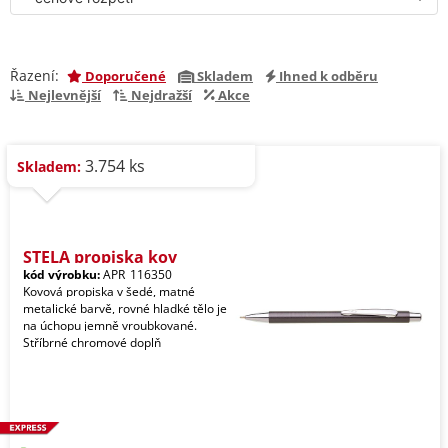
Řazení:
Doporučené
Skladem
Ihned k odběru
Nejlevnější
Nejdražší
Akce
3.754 ks
Skladem:
STELA propiska kov
kód výrobku:
APR_116350
Kovová propiska v šedé, matné
metalické barvě, rovné hladké tělo je
na úchopu jemně vroubkované.
Stříbrné chromové doplň