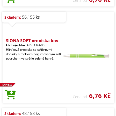
Cena od
56.155 ks
Skladem:
SIONA SOFT propiska kov
kód výrobku:
APR_116600
Hliníková propiska se stříbrnými
doplňky a měkkým pogumovaným soft
povrchem ve světle zelené barvě.
6,76 Kč
Cena od
48.158 ks
Skladem: