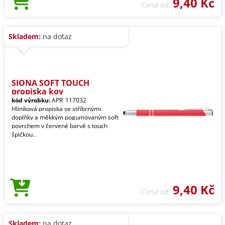
9,40 Kč
Cena od
Skladem:
na dotaz
SIONA SOFT TOUCH
propiska kov
kód výrobku:
APR_117032
Hliníková propiska se stříbrnými
doplňky a měkkým pogumovaným soft
povrchem v červené barvě s touch
špičkou..
9,40 Kč
Cena od
Skladem:
na dotaz