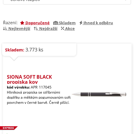
Řazení:
Doporučené
Skladem
Ihned k odběru
Nejlevnější
Nejdražší
Akce
3.773 ks
Skladem:
SIONA SOFT BLACK
propiska kov
kód výrobku:
APR_117045
Hliníková propiska se stříbrnými
doplňky a měkkým pogumovaným soft
povrchem v černé barvě. Černě píšící.