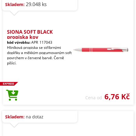
29.048 ks
Skladem:
SIONA SOFT BLACK
propiska kov
kód výrobku:
APR_117043
Hliníková propiska se stříbrnými
doplňky a měkkým pogumovaným soft
povrchem v červené barvě. Černě
píšící.
6,76 Kč
Cena od
Skladem:
na dotaz