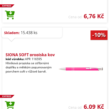
6,76 Kč
Cena od
15.438 ks
Skladem:
SIONA SOFT propiska kov
kód výrobku:
APR_116595
Hliníková propiska se stříbrnými
doplňky a měkkým pogumovaným
povrchem soft v růžové barvě.
6,09 Kč
Cena od