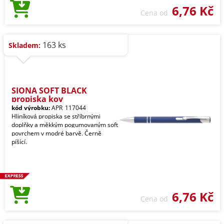
6,76 Kč
Cena od
163 ks
Skladem:
SIONA SOFT BLACK
propiska kov
kód výrobku:
APR_117044
Hliníková propiska se stříbrnými
doplňky a měkkým pogumovaným soft
povrchem v modré barvě. Černě
píšící.
6,76 Kč
Cena od