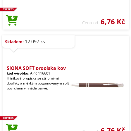
6,76 Kč
Cena od
12.097 ks
Skladem:
SIONA SOFT propiska kov
kód výrobku:
APR_116601
Hliníková propiska se stříbrnými
doplňky a měkkým pogumovaným soft
povrchem v hnědé barvě.
6,76 Kč