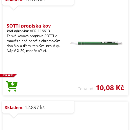
SOTTI propiska kov
kód výrobku:
APR_116613
Tenká kovová propiska SOTTI v
tmavězelené barvě s chromovými
doplňky a třemi tenkými proužky.
Náplň X-20, modře píšící.
10,08 Kč
Cena od
12.897 ks
Skladem: