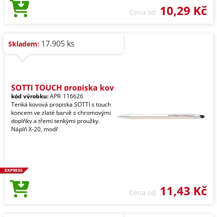
10,29 Kč
Cena od
17.905 ks
Skladem:
SOTTI TOUCH propiska kov
kód výrobku:
APR_116626
Tenká kovová propiska SOTTI s touch
koncem ve zlaté barvě s chromovými
doplňky a třemi tenkými proužky.
Náplň X-20, modř
11,43 Kč
Cena od