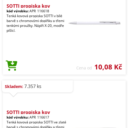
SOTTI propiska kov
kód výrobku:
APR_116618
Tenká kovová propiska SOTTI v bílé
barvě s chromovými doplňky a třemi
tenkými proužky. Náplň X-20, modře
píšící.
10,08 Kč
Cena od
7.357 ks
Skladem:
SOTTI propiska kov
kód výrobku:
APR_116617
Tenká kovová propiska SOTTI ve zlaté
barvě s chromovými doplňky a třemi