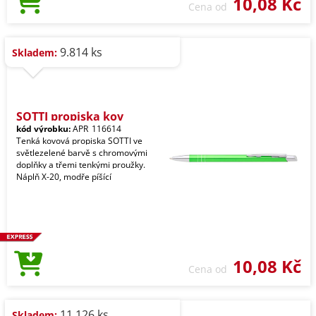
10,08 Kč
Cena od
9.814 ks
Skladem:
SOTTI propiska kov
kód výrobku:
APR_116614
Tenká kovová propiska SOTTI ve
světlezelené barvě s chromovými
doplňky a třemi tenkými proužky.
Náplň X-20, modře píšící
10,08 Kč
Cena od
11.126 ks
Skladem: