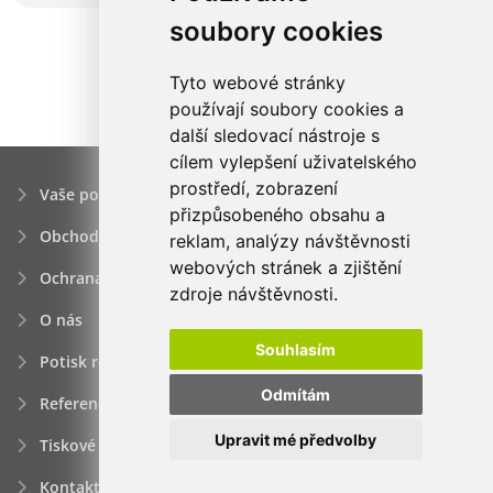
soubory cookies
Tyto webové stránky
používají soubory cookies a
další sledovací nástroje s
cílem vylepšení uživatelského
prostředí, zobrazení
Vaše poptávka
přizpůsobeného obsahu a
Obchodní podmínky
reklam, analýzy návštěvnosti
webových stránek a zjištění
Ochrana osobních údajú
zdroje návštěvnosti.
O nás
Souhlasím
Potisk reklamních předmětů
Odmítám
Reference
Upravit mé předvolby
Tiskové zprávy
Kontakt