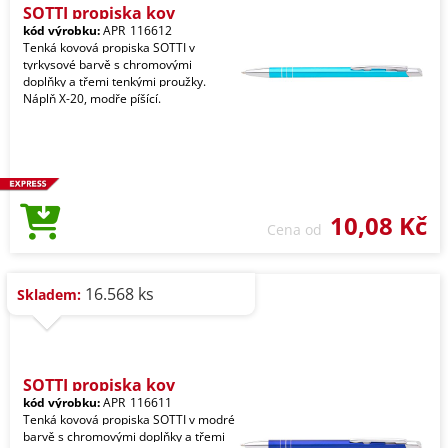
SOTTI propiska kov
kód výrobku:
APR_116612
Tenká kovová propiska SOTTI v
tyrkysové barvě s chromovými
doplňky a třemi tenkými proužky.
Náplň X-20, modře píšící.
10,08 Kč
Cena od
16.568 ks
Skladem:
SOTTI propiska kov
kód výrobku:
APR_116611
Tenká kovová propiska SOTTI v modré
barvě s chromovými doplňky a třemi