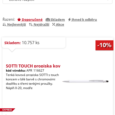
Řazení:
Doporučené
Skladem
Ihned k odběru
Nejlevnější
Nejdražší
Akce
10.757 ks
Skladem:
SOTTI TOUCH propiska kov
kód výrobku:
APR_116627
Tenká kovová propiska SOTTI s touch
koncem v bílé barvě s chromovými
doplňky a třemi tenkými proužky.
Náplň X-20, modře