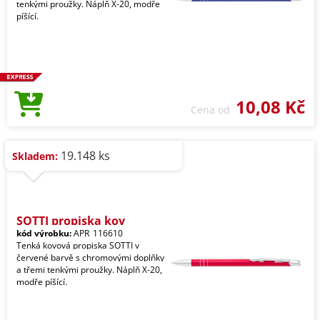
tenkými proužky. Náplň X-20, modře
píšící.
10,08 Kč
Cena od
19.148 ks
Skladem:
SOTTI propiska kov
kód výrobku:
APR_116610
Tenká kovová propiska SOTTI v
červené barvě s chromovými doplňky
a třemi tenkými proužky. Náplň X-20,
modře píšící.