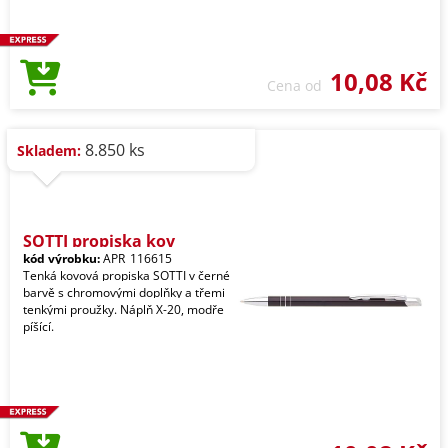
10,08 Kč
Cena od
8.850 ks
Skladem:
SOTTI propiska kov
kód výrobku:
APR_116615
Tenká kovová propiska SOTTI v černé
barvě s chromovými doplňky a třemi
tenkými proužky. Náplň X-20, modře
píšící.