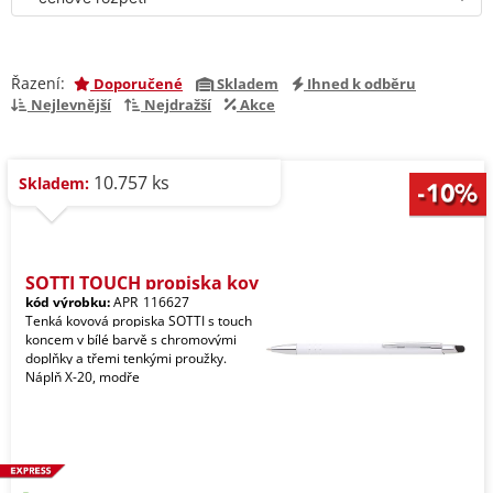
Řazení:
Doporučené
Skladem
Ihned k odběru
Nejlevnější
Nejdražší
Akce
10.757 ks
Skladem:
SOTTI TOUCH propiska kov
kód výrobku:
APR_116627
Tenká kovová propiska SOTTI s touch
koncem v bílé barvě s chromovými
doplňky a třemi tenkými proužky.
Náplň X-20, modře