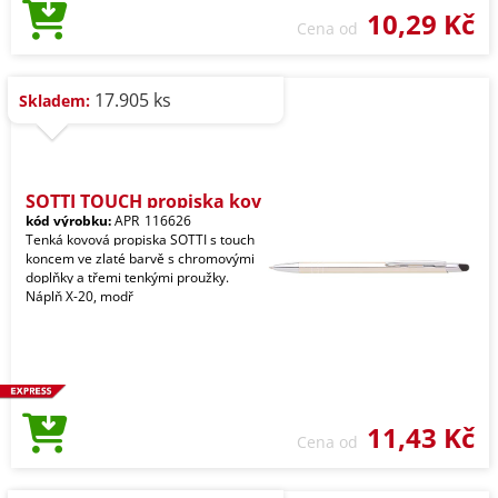
10,29 Kč
Cena od
17.905 ks
Skladem:
SOTTI TOUCH propiska kov
kód výrobku:
APR_116626
Tenká kovová propiska SOTTI s touch
koncem ve zlaté barvě s chromovými
doplňky a třemi tenkými proužky.
Náplň X-20, modř
11,43 Kč
Cena od