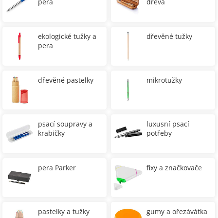
pera
dřeva
ekologické tužky a
dřevěné tužky
pera
dřevěné pastelky
mikrotužky
psací soupravy a
luxusní psací
krabičky
potřeby
pera Parker
fixy a značkovače
pastelky a tužky
gumy a ořezávátka