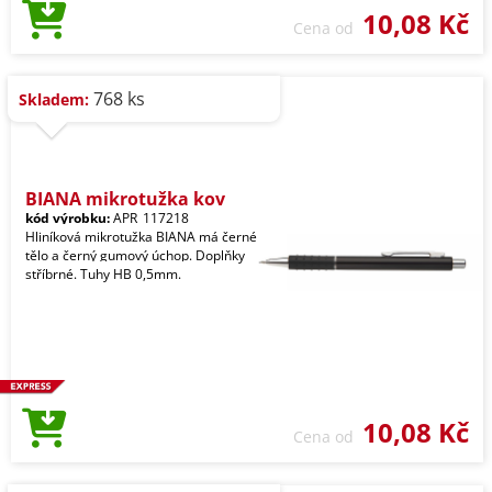
10,08 Kč
Cena od
768 ks
Skladem:
BIANA mikrotužka kov
kód výrobku:
APR_117218
Hliníková mikrotužka BIANA má černé
tělo a černý gumový úchop. Doplňky
stříbrné. Tuhy HB 0,5mm.
10,08 Kč
Cena od