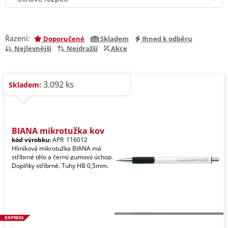
Řazení:
Doporučené
Skladem
Ihned k odběru
Nejlevnější
Nejdražší
Akce
3.092 ks
Skladem:
BIANA mikrotužka kov
kód výrobku:
APR_116012
Hliníková mikrotužka BIANA má
stříbrné tělo a černý gumový úchop.
Doplňky stříbrné. Tuhy HB 0,5mm.