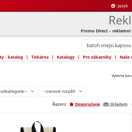
Jazyk
Rek
Promo Direct – reklamní
|
|
|
|
y - katalog
Tiskárna
Katalogy
Pro zákazníky
Naše 
Vyberte ba
Řazení:
Doporučené
Skladem