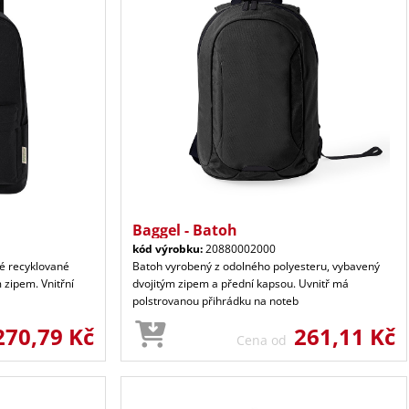
Baggel - Batoh
kód výrobku:
20880002000
é recyklované
Batoh vyrobený z odolného polyesteru, vybavený
 zipem. Vnitřní
dvojitým zipem a přední kapsou. Uvnitř má
polstrovanou přihrádku na noteb
270,79 Kč
261,11 Kč
Cena od