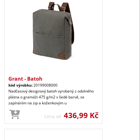
Grant - Batoh
kód výrobku:
20199008000
Nadčasový designový batoh vyrobený z odolného
plátna o gramáži 475 g/m2 v šedé barvě, se
zapínáním na zip a koženkovým u
436,99 Kč
Cena od