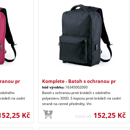
hranou pr
Komplete - Batoh s ochranou pr
kód výrobku:
16345002000
 odolného
Batoh s ochranou proti krádeži z odolného
krádeži na zadní
polyesteru 300D. S kapsou proti krádeži na zadní
straně na cenné předměty. Vni
152,25 Kč
152,25 Kč
Cena od