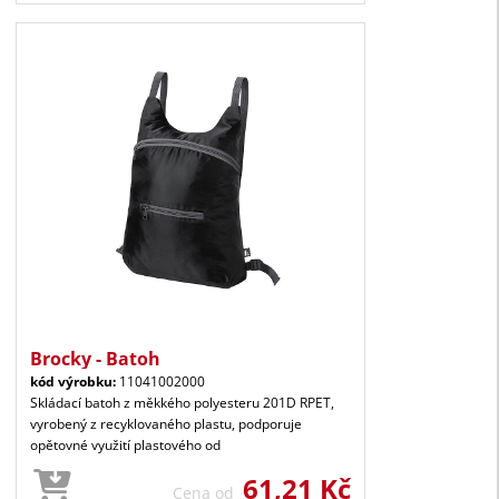
Brocky - Batoh
kód výrobku:
11041002000
Skládací batoh z měkkého polyesteru 201D RPET,
vyrobený z recyklovaného plastu, podporuje
opětovné využití plastového od
61,21 Kč
Cena od