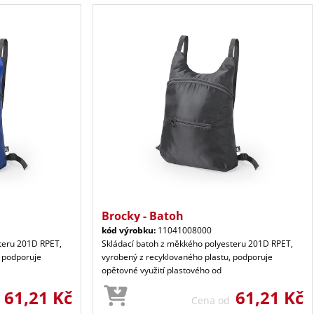
Brocky - Batoh
kód výrobku:
11041008000
teru 201D RPET,
Skládací batoh z měkkého polyesteru 201D RPET,
, podporuje
vyrobený z recyklovaného plastu, podporuje
opětovné využití plastového od
61,21 Kč
61,21 Kč
d
Cena od