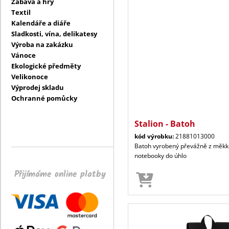
Zábava a hry
Textil
Kalendáře a diáře
Sladkosti, vína, delikatesy
Výroba na zakázku
Vánoce
Ekologické předměty
Velikonoce
Výprodej skladu
Ochranné pomůcky
Stalion - Batoh
kód výrobku:
21881013000
Batoh vyrobený převážně z měkké 
notebooky do úhlo
Přijímáme online platby