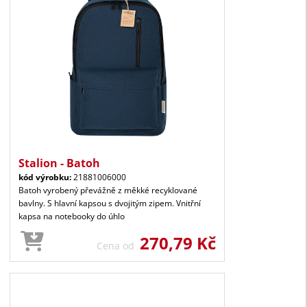
Stalion - Batoh
kód výrobku:
21881006000
Batoh vyrobený převážně z měkké recyklované
bavlny. S hlavní kapsou s dvojitým zipem. Vnitřní
kapsa na notebooky do úhlo
270,79 Kč
Cena od