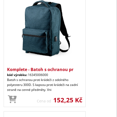
Komplete - Batoh s ochranou pr
kód výrobku:
16345006000
Batoh s ochranou proti krádeži z odolného
polyesteru 300D. S kapsou proti krádeži na zadní
straně na cenné předměty. Vni
152,25 Kč
Cena od