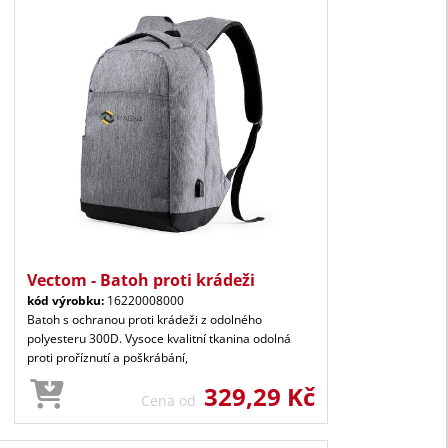
Vectom - Batoh proti krádeži
kód výrobku:
16220008000
Batoh s ochranou proti krádeži z odolného
polyesteru 300D. Vysoce kvalitní tkanina odolná
proti proříznutí a poškrábání,
329,29 Kč
Cena od