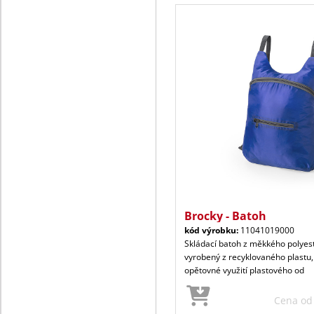
Brocky - Batoh
kód výrobku:
11041019000
Skládací batoh z měkkého polyes
vyrobený z recyklovaného plastu
opětovné využití plastového od
Cena o