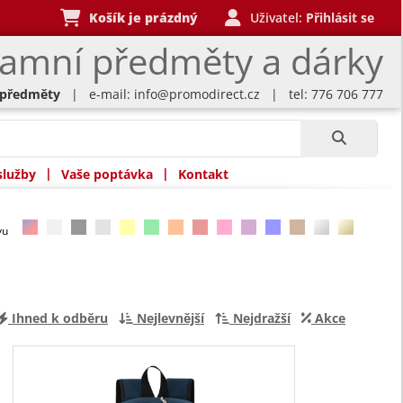
Košík je prázdný
Uživatel:
Přihlásit se
lamní předměty a dárky
 předměty
| e-mail:
info@promodirect.cz
| tel: 776 706 777
|
|
služby
Vaše poptávka
Kontakt
rvu
Ihned k odběru
Nejlevnější
Nejdražší
Akce