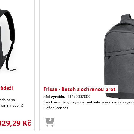
rádeži
Frissa - Batoh s ochranou prot
kód výrobku:
11470002000
 odolného
Batoh vyrobený z vysoce kvalitního a odolného polyest
 tkanina odolná
uložení cennos
329,29 Kč