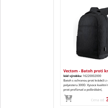
Vectom - Batoh proti k
kód výrobku:
16220002000
Batoh s ochranou proti krádeži z
polyesteru 300D. Vysoce kvalitní
proti proříznutí a poškrábání,
Cena od