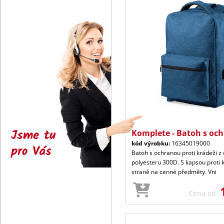
Jsme tu
Komplete - Batoh s oc
kód výrobku:
16345019000
pro Vás
Batoh s ochranou proti krádeži z
polyesteru 300D. S kapsou proti 
straně na cenné předměty. Vni
Cena od