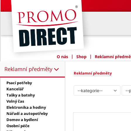
|
|
O nás
Shop
Reklamní předmět
Reklamní předměty
Reklamní předměty:
Reklamní předměty
Psací potřeby
Kancelář
Tašky a batohy
Volný čas
Elektronika a hodiny
Nářadí a autopotřeby
Domov a bydlení
Osobní péče