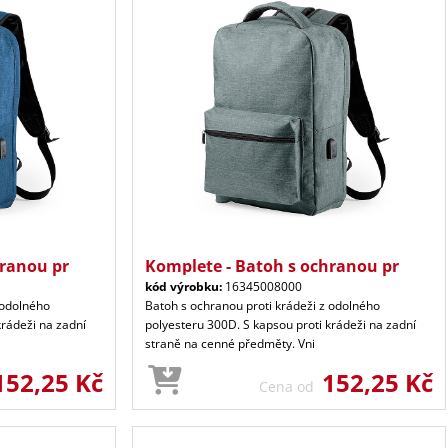
hranou pr
Komplete - Batoh s ochranou pr
kód výrobku:
16345008000
 odolného
Batoh s ochranou proti krádeži z odolného
krádeži na zadní
polyesteru 300D. S kapsou proti krádeži na zadní
straně na cenné předměty. Vni
152,25 Kč
152,25 Kč
Cena od