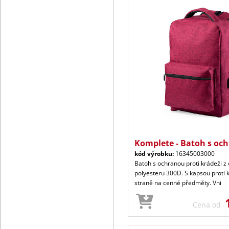
Komplete - Batoh s oc
kód výrobku:
16345003000
Batoh s ochranou proti krádeži z
polyesteru 300D. S kapsou proti 
straně na cenné předměty. Vni
Cena od