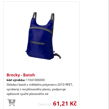
Brocky - Batoh
kód výrobku:
11041006000
Skládací batoh z měkkého polyesteru 201D RPET,
vyrobený z recyklovaného plastu, podporuje
opětovné využití plastového od
61,21 Kč
Cena od