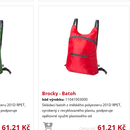
Brocky - Batoh
kód výrobku:
11041003000
teru 201D RPET,
Skládací batoh z měkkého polyesteru 201D RPET,
, podporuje
vyrobený z recyklovaného plastu, podporuje
opětovné využití plastového od
61,21 Kč
61,21 Kč
d
Cena od