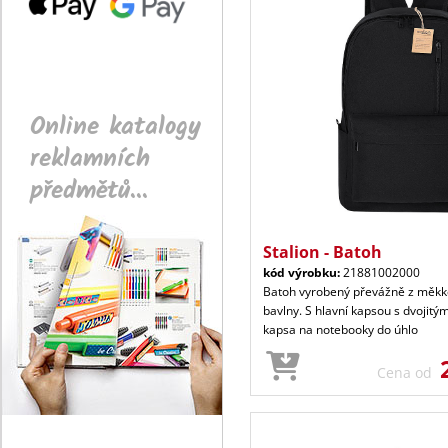
Online katalogy
reklamních
předmětů...
Stalion - Batoh
kód výrobku:
21881002000
Batoh vyrobený převážně z měkk
bavlny. S hlavní kapsou s dvojitým
kapsa na notebooky do úhlo
Cena od