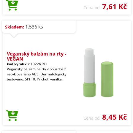
7,61 Kč
Cena od
1.536 ks
Skladem:
Veganský balzám na rty -
VEGAN
kód výrobku:
10226191
Veganský balzám na rty v pouzdře z
recyklovaného ABS. Dermatologicky
testováno. SPF10. Příchuť: vanilka.
8,45 Kč
Cena od