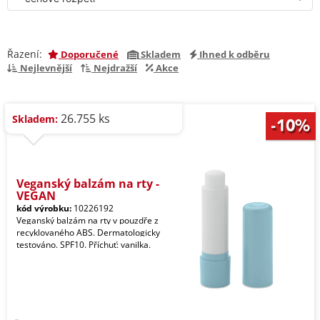
Řazení:
Doporučené
Skladem
Ihned k odběru
Nejlevnější
Nejdražší
Akce
26.755 ks
Skladem:
Veganský balzám na rty -
VEGAN
kód výrobku:
10226192
Veganský balzám na rty v pouzdře z
recyklovaného ABS. Dermatologicky
testováno. SPF10. Příchuť: vanilka.