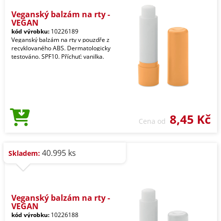
Veganský balzám na rty -
VEGAN
kód výrobku:
10226189
Veganský balzám na rty v pouzdře z
recyklovaného ABS. Dermatologicky
testováno. SPF10. Příchuť: vanilka.
8,45 Kč
Cena od
40.995 ks
Skladem:
Veganský balzám na rty -
VEGAN
kód výrobku:
10226188