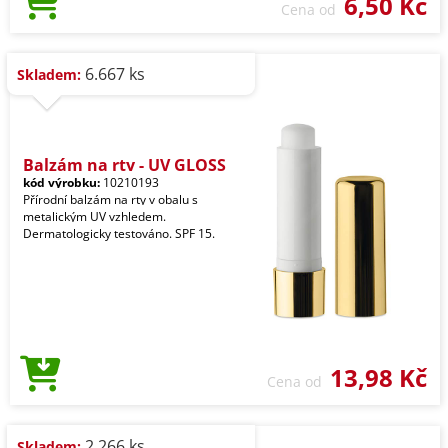
6,50 Kč
Cena od
6.667 ks
Skladem:
Balzám na rty - UV GLOSS
kód výrobku:
10210193
Přírodní balzám na rty v obalu s
metalickým UV vzhledem.
Dermatologicky testováno. SPF 15.
13,98 Kč
Cena od
2.266 ks
Skladem: