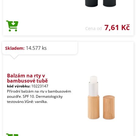
7,61 Kč
Cena od
14.577 ks
Skladem:
Balzám na rty v
bambusové tubě
kód výrobku:
10223147
Přírodní balzám na rty v bambusovém
pouzdře. SPF 10. Dermatologicky
testováno.Vůně: vanilka.