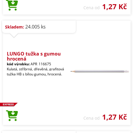
1,27 Kč
Cena od
24.005 ks
Skladem:
LUNGO tužka s gumou
hrocená
kód výrobku:
APR_116675
Kulatá, stříbrná, dřevěná, grafitová
tužka HB s bílou gumou, hrocená.
1,27 Kč
Cena od