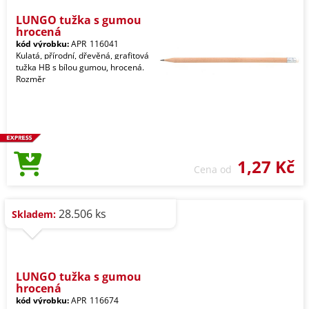
LUNGO tužka s gumou
hrocená
kód výrobku:
APR_116041
Kulatá, přírodní, dřevěná, grafitová
tužka HB s bílou gumou, hrocená.
Rozměr
1,27 Kč
Cena od
28.506 ks
Skladem:
LUNGO tužka s gumou
hrocená
kód výrobku:
APR_116674