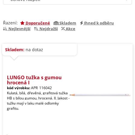
Řazení:
Doporučené
Skladem
Ihned k odběru
Nejlevnější
Nejdražší
Akce
Skladem:
na dotaz
LUNGO tužka s gumou
hrocená I
kód výrobku:
APR_116042
Kulatá, bílá, dřevěná, grafitová tužka
HB s bílou gumou, hrocená. II. Jakost -
tužky mají v laku malé odlomky
grafitu.