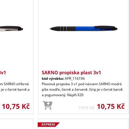
3v1
SARNO propiska plast 3v1
kód výrobku:
APR_116194
em SARNO stříbrná
Plastová propiska 3 v1 pod názvem SARNO modrá
 je v černé barvě a
píše modře, černě a červeně. Grip je v černé barvě
a pogumovaný. Náplň X20
10,75 Kč
10,75 Kč
d
Cena od