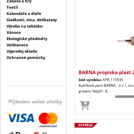
Zábava a hry
Textil
Kalendáře a diáře
Sladkosti, vína, delikatesy
Výroba na zakázku
Vánoce
Ekologické předměty
Velikonoce
Výprodej skladu
Ochranné pomůcky
BARNA propiska plast 
kód výrobku:
APR_115935
Kuličkové pero BARNA - 2 v 1, tz
gripem. Náplň - 8,
Přijímáme online platby