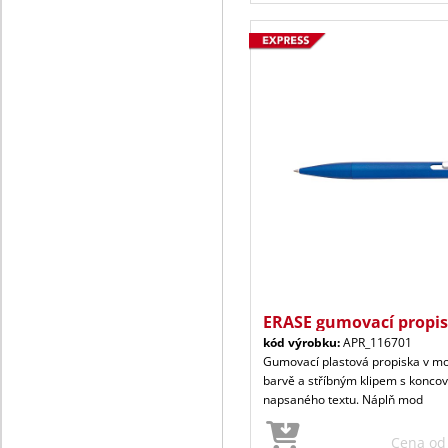
ERASE gumovací propi
kód výrobku:
APR_116701
Gumovací plastová propiska v m
barvě a stříbným klipem s konco
napsaného textu. Náplň mod
Cena o