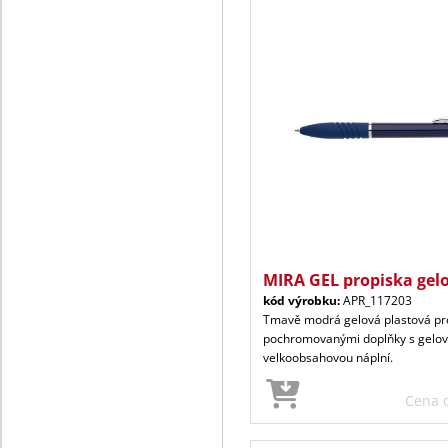
MIRA GEL propiska gel
kód výrobku:
APR_117203
Tmavě modrá gelová plastová pr
pochromovanými doplňky s gelo
velkoobsahovou náplní.
Cena