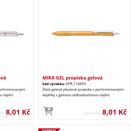
ová
MIRA GEL propiska gelová
kód výrobku:
APR_116655
 pochromovanými
Zlatá gelová plastová propiska s pochromovanými
u náplní.
doplňky s gelovou velkoobsahovou náplní.
8,01 Kč
8,01 Kč
 od
Cena od