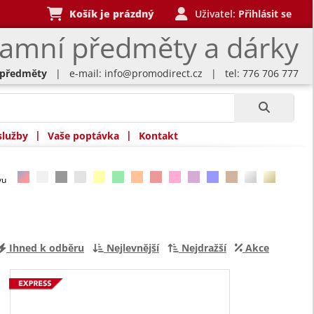
Košík je prázdný
Uživatel:
Přihlásit se
lamní předměty a dárky
 předměty
| e-mail:
info@promodirect.cz
| tel: 776 706 777
|
|
služby
Vaše poptávka
Kontakt
rvu
Ihned k odběru
Nejlevnější
Nejdražší
Akce