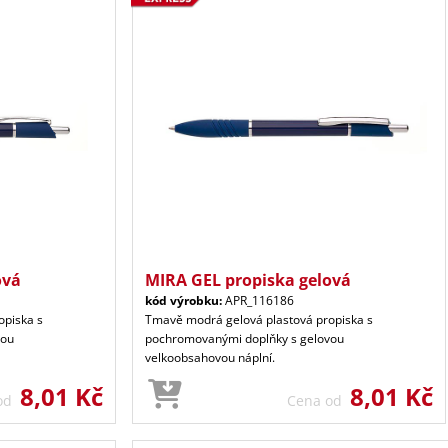
ová
MIRA GEL propiska gelová
kód výrobku:
APR_116186
opiska s
Tmavě modrá gelová plastová propiska s
vou
pochromovanými doplňky s gelovou
velkoobsahovou náplní.
8,01 Kč
8,01 Kč
 od
Cena od