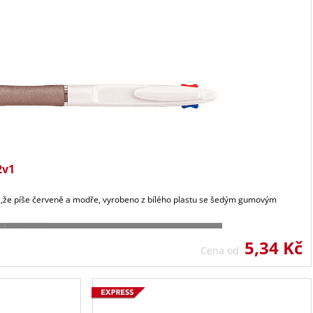
2v1
n.,že píše červeně a modře, vyrobeno z bílého plastu se šedým gumovým
5,34 Kč
Cena od