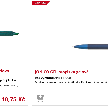
elová
JONICO GEL propiska gelová
kód výrobku:
APR_117200
plňují lesklé
Modré plastové metalické tělo doplňují lesklé barevné
gelová náplň,
10,75 Kč
d