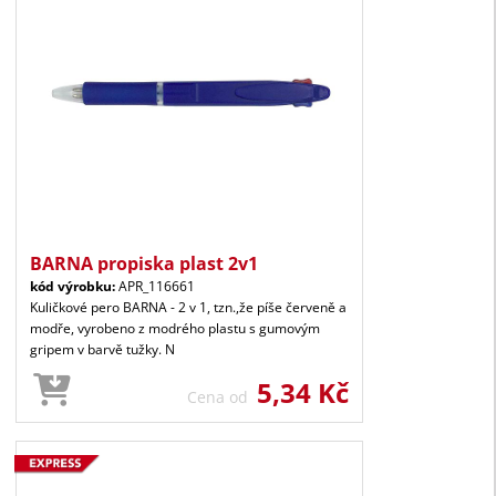
BARNA propiska plast 2v1
kód výrobku:
APR_116661
Kuličkové pero BARNA - 2 v 1, tzn.,že píše červeně a
modře, vyrobeno z modrého plastu s gumovým
gripem v barvě tužky. N
5,34 Kč
Cena od