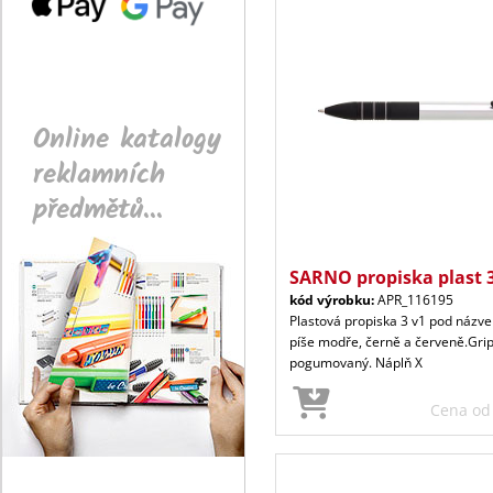
Online katalogy
reklamních
předmětů...
SARNO propiska plast 
kód výrobku:
APR_116195
Plastová propiska 3 v1 pod názv
píše modře, černě a červeně.Grip
pogumovaný. Náplň X
Cena o