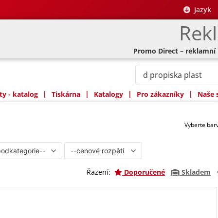
Jazyk
Rek
Promo Direct – reklamní
|
|
|
|
y - katalog
Tiskárna
Katalogy
Pro zákazníky
Naše 
Vyberte ba
Řazení:
Doporučené
Skladem