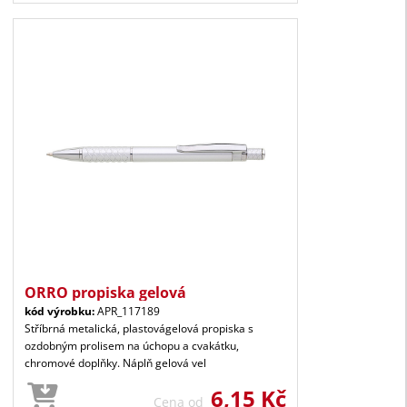
ORRO propiska gelová
kód výrobku:
APR_117189
Stříbrná metalická, plastovágelová propiska s
ozdobným prolisem na úchopu a cvakátku,
chromové doplňky. Náplň gelová vel
6,15 Kč
Cena od