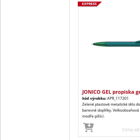
JONICO GEL propiska g
kód výrobku:
APR_117201
Zelené plastové metalické tělo do
barevné doplňky. Velkoobsahová 
modře píšící.
Cena o