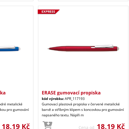
ska
ERASE gumovací propiska
kód výrobku:
APR_117193
odré metalické
Gumovací plastová propiska v červené metalické
vkou pro gumování
barvě a stříbným klipem s koncovkou pro gumování
napsaného textu. Náplň m
18,19 Kč
18,19 Kč
d
Cena od