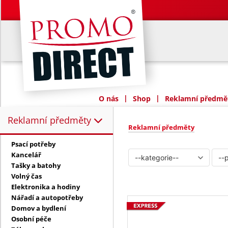
|
|
O nás
Shop
Reklamní předmět
Reklamní předměty
Reklamní předměty:
Reklamní předměty
Psací potřeby
Kancelář
Tašky a batohy
Volný čas
Elektronika a hodiny
Nářadí a autopotřeby
Domov a bydlení
Osobní péče