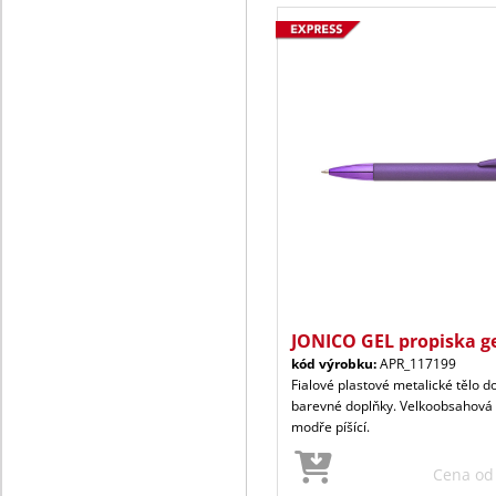
JONICO GEL propiska g
kód výrobku:
APR_117199
Fialové plastové metalické tělo do
barevné doplňky. Velkoobsahová 
modře píšící.
Cena o