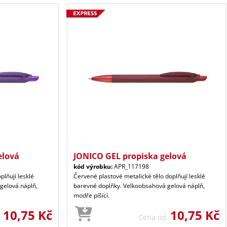
elová
JONICO GEL propiska gelová
kód výrobku:
APR_117198
plňují lesklé
Červené plastové metalické tělo doplňují lesklé
gelová náplň,
barevné doplňky. Velkoobsahová gelová náplň,
modře píšící.
10,75 Kč
10,75 Kč
d
Cena od