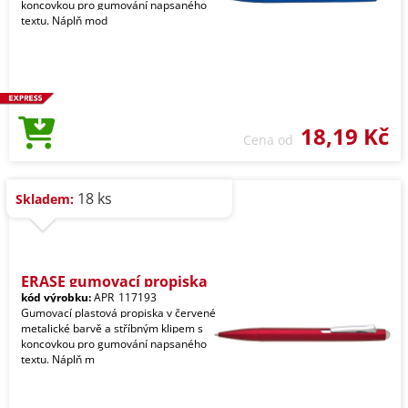
koncovkou pro gumování napsaného
textu. Náplň mod
18,19 Kč
Cena od
18 ks
Skladem:
ERASE gumovací propiska
kód výrobku:
APR_117193
Gumovací plastová propiska v červené
metalické barvě a stříbným klipem s
koncovkou pro gumování napsaného
textu. Náplň m