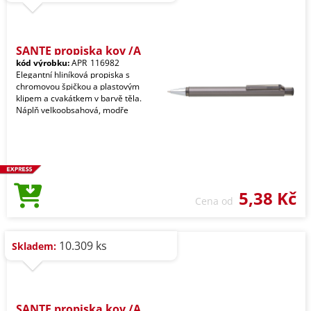
SANTE propiska kov /A
kód výrobku:
APR_116982
Elegantní hliníková propiska s
chromovou špičkou a plastovým
klipem a cvakátkem v barvě těla.
Náplň velkoobsahová, modře
5,38 Kč
Cena od
10.309 ks
Skladem:
SANTE propiska kov /A