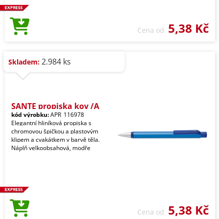
5,38 Kč
Cena od
2.984 ks
Skladem:
SANTE propiska kov /A
kód výrobku:
APR_116978
Elegantní hliníková propiska s
chromovou špičkou a plastovým
klipem a cvakátkem v barvě těla.
Náplň velkoobsahová, modře
5,38 Kč
Cena od