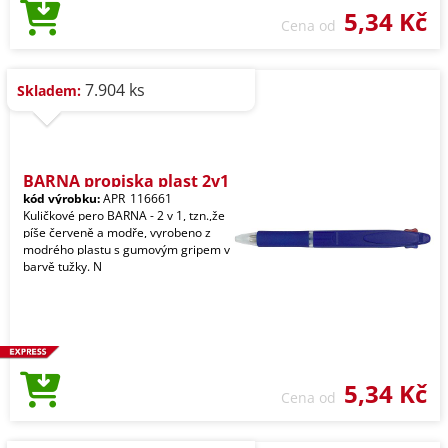
5,34 Kč
Cena od
7.904 ks
Skladem:
BARNA propiska plast 2v1
kód výrobku:
APR_116661
Kuličkové pero BARNA - 2 v 1, tzn.,že
píše červeně a modře, vyrobeno z
modrého plastu s gumovým gripem v
barvě tužky. N
5,34 Kč
Cena od