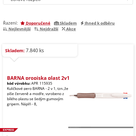
Řazení:
Doporučené
Skladem
Ihned k odběru
Nejlevnější
Nejdražší
Akce
7.840 ks
Skladem:
BARNA propiska plast 2v1
kód výrobku:
APR_115935
Kuličkové pero BARNA - 2 v 1, tzn.,že
píše červeně a modře, vyrobeno z
bílého plastu se šedým gumovým
gripem. Náplň - 8,