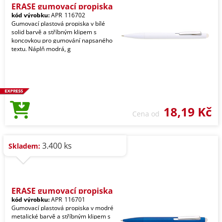
ERASE gumovací propiska
kód výrobku:
APR_116702
Gumovací plastová propiska v bílé
solid barvě a stříbným klipem s
koncovkou pro gumování napsaného
textu. Náplň modrá, g
18,19 Kč
Cena od
3.400 ks
Skladem:
ERASE gumovací propiska
kód výrobku:
APR_116701
Gumovací plastová propiska v modré
metalické barvě a stříbným klipem s