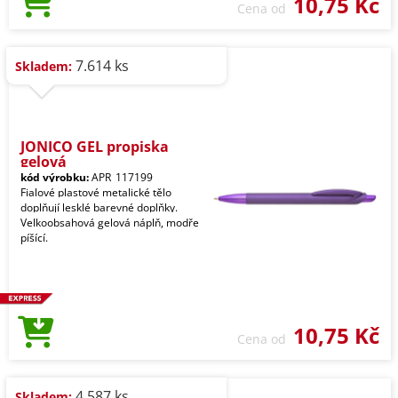
10,75 Kč
Cena od
7.614 ks
Skladem:
JONICO GEL propiska
gelová
kód výrobku:
APR_117199
Fialové plastové metalické tělo
doplňují lesklé barevné doplňky.
Velkoobsahová gelová náplň, modře
píšící.
10,75 Kč
Cena od
4.587 ks
Skladem: