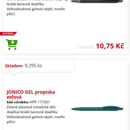
lesklé barevné doplňky.
Velkoobsahová gelová náplň, modře
píšící.
10,75 Kč
Cena od
9.295 ks
Skladem:
JONICO GEL propiska
gelová
kód výrobku:
APR_117201
Zelené plastové metalické tělo
doplňují lesklé barevné doplňky.
Velkoobsahová gelová náplň, modře
píšící.