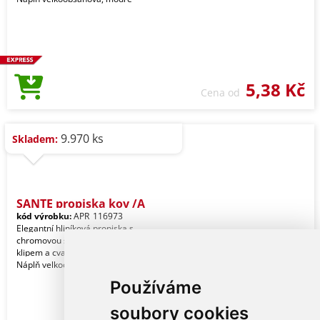
5,38 Kč
Cena od
9.970 ks
Skladem:
SANTE propiska kov /A
kód výrobku:
APR_116973
Elegantní hliníková propiska s
chromovou špičkou a plastovým
klipem a cvakátkem v barvě těla.
Náplň velkoobsahová, modře
Používáme
soubory cookies