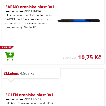
SARNO propiska plast 3v1
kód výrobku:
APR_116194
Plastová propiska 3 v1 pod názvem
SARNO modrá píše modře, černě a
červeně. Grip je v černé barvě a
pogumovaný. Náplň X20
10,75 Kč
Cena od
4.868 ks
Skladem:
SOLEN propiska plast 3v1
kód výrobku:
APR_117223
Bílé tělo tříbarevné propisky doplňuje