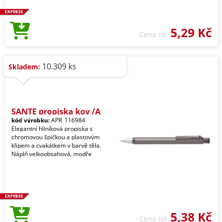
5,29 Kč
Cena od
10.309 ks
Skladem:
SANTE propiska kov /A
kód výrobku:
APR_116984
Elegantní hliníková propiska s
chromovou špičkou a plastovým
klipem a cvakátkem v barvě těla.
Náplň velkoobsahová, modře
5,38 Kč
Cena od