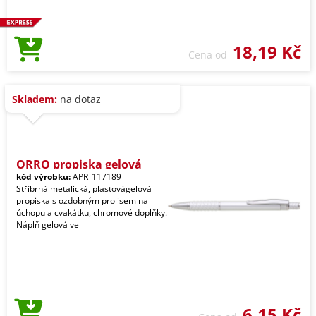
18,19 Kč
Cena od
Skladem:
na dotaz
ORRO propiska gelová
kód výrobku:
APR_117189
Stříbrná metalická, plastovágelová
propiska s ozdobným prolisem na
úchopu a cvakátku, chromové doplňky.
Náplň gelová vel
6,15 Kč