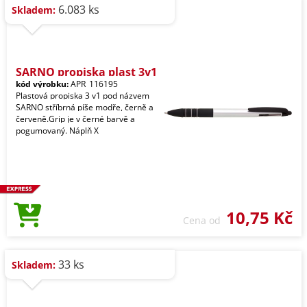
6.083 ks
Skladem:
SARNO propiska plast 3v1
kód výrobku:
APR_116195
Plastová propiska 3 v1 pod názvem
SARNO stříbrná píše modře, černě a
červeně.Grip je v černé barvě a
pogumovaný. Náplň X
10,75 Kč
Cena od
33 ks
Skladem: