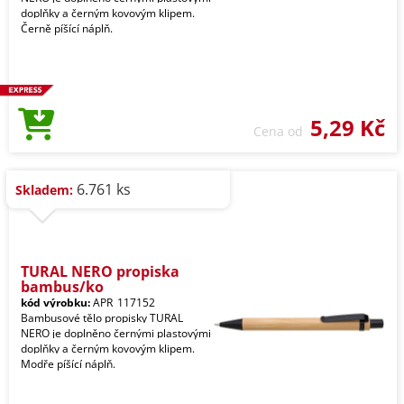
doplňky a černým kovovým klipem.
Černě píšící náplň.
5,29 Kč
Cena od
6.761 ks
Skladem:
TURAL NERO propiska
bambus/ko
kód výrobku:
APR_117152
Bambusové tělo propisky TURAL
NERO je doplněno černými plastovými
doplňky a černým kovovým klipem.
Modře píšící náplň.