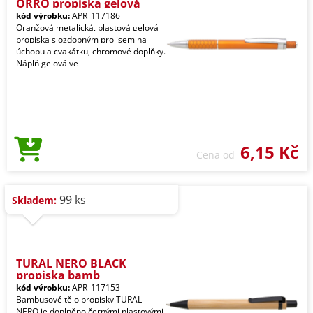
ORRO propiska gelová
kód výrobku:
APR_117186
Oranžová metalická, plastová gelová
propiska s ozdobným prolisem na
úchopu a cvakátku, chromové doplňky.
Náplň gelová ve
6,15 Kč
Cena od
99 ks
Skladem:
TURAL NERO BLACK
propiska bamb
kód výrobku:
APR_117153
Bambusové tělo propisky TURAL
NERO je doplněno černými plastovými