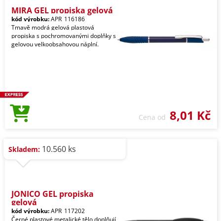
MIRA GEL propiska gelová
kód výrobku:
APR_116186
Tmavě modrá gelová plastová
propiska s pochromovanými doplňky s
gelovou velkoobsahovou náplní.
8,01 Kč
Cena od
10.560 ks
Skladem:
JONICO GEL propiska
gelová
kód výrobku:
APR_117202
Černé plastové metalické tělo doplňují