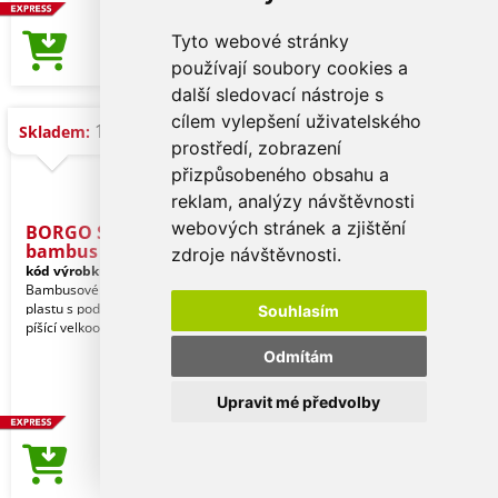
Tyto webové stránky
5,38 Kč
Cena od
používají soubory cookies a
další sledovací nástroje s
cílem vylepšení uživatelského
16.824 ks
Skladem:
prostředí, zobrazení
přizpůsobeného obsahu a
reklam, analýzy návštěvnosti
webových stránek a zjištění
BORGO STRAW propiska
bambus
zdroje návštěvnosti.
kód výrobku:
APR_116972
Bambusové tělo propisky s doplňky z
plastu s podílem slámy. Náplň modře
Souhlasím
píšící velkoobsahová.
Odmítám
Upravit mé předvolby
6,02 Kč
Cena od