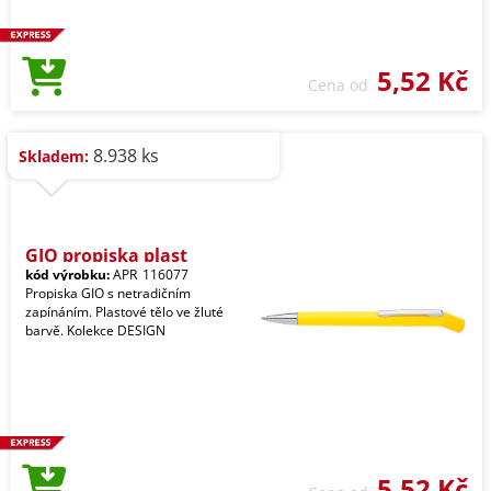
5,52 Kč
Cena od
8.938 ks
Skladem:
GIO propiska plast
kód výrobku:
APR_116077
Propiska GIO s netradičním
zapínáním. Plastové tělo ve žluté
barvě. Kolekce DESIGN
5,52 Kč