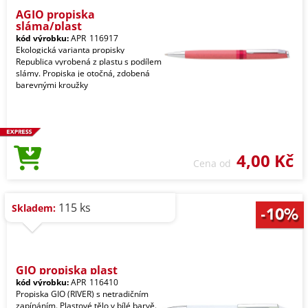
AGIO propiska
sláma/plast
kód výrobku:
APR_116917
Ekologická varianta propisky
Republica vyrobená z plastu s podílem
slámy. Propiska je otočná, zdobená
barevnými kroužky
4,00 Kč
Cena od
115 ks
Skladem:
GIO propiska plast
kód výrobku:
APR_116410
Propiska GIO (RIVER) s netradičním
zapínáním. Plastové tělo v bílé barvě.