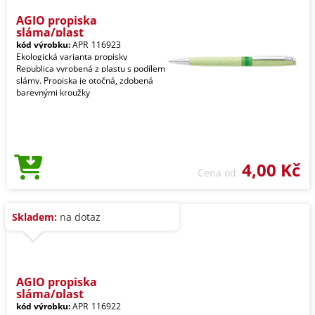
AGIO propiska
sláma/plast
kód výrobku:
APR_116923
Ekologická varianta propisky
Republica vyrobená z plastu s podílem
slámy. Propiska je otočná, zdobená
barevnými kroužky
4,00 Kč
Cena od
Skladem:
na dotaz
AGIO propiska
sláma/plast
kód výrobku:
APR_116922