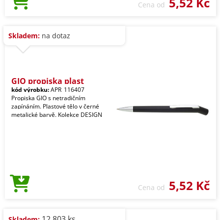
5,52 Kč
Cena od
Skladem:
na dotaz
GIO propiska plast
kód výrobku:
APR_116407
Propiska GIO s netradičním
zapínáním. Plastové tělo v černé
metalické barvě. Kolekce DESIGN
5,52 Kč
Cena od
12.803 ks
Skladem: