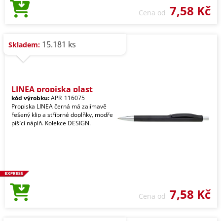
7,58 Kč
Cena od
15.181 ks
Skladem:
LINEA propiska plast
kód výrobku:
APR_116075
Propiska LINEA černá má zajímavě
řešený klip a stříbrné doplňky, modře
píšící náplň. Kolekce DESIGN.
7,58 Kč
Cena od