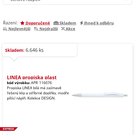
Řazení:
Doporučené
Skladem
Ihned k odběru
Nejlevnější
Nejdražší
Akce
6.646 ks
Skladem:
LINEA propiska plast
kód výrobku:
APR_116076
Propiska LINEA bílá má zajímavě
řešený klip a stříbrné doplňky, modře
píšící náplň. Kolekce DESIGN.