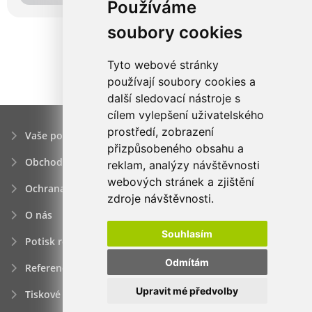
Používáme
soubory cookies
Tyto webové stránky
používají soubory cookies a
další sledovací nástroje s
cílem vylepšení uživatelského
prostředí, zobrazení
Vaše poptávka
přizpůsobeného obsahu a
Obchodní podmínky
reklam, analýzy návštěvnosti
webových stránek a zjištění
Ochrana osobních údajú
zdroje návštěvnosti.
O nás
Souhlasím
Potisk reklamních předmětů
Odmítám
Reference
Upravit mé předvolby
Tiskové zprávy