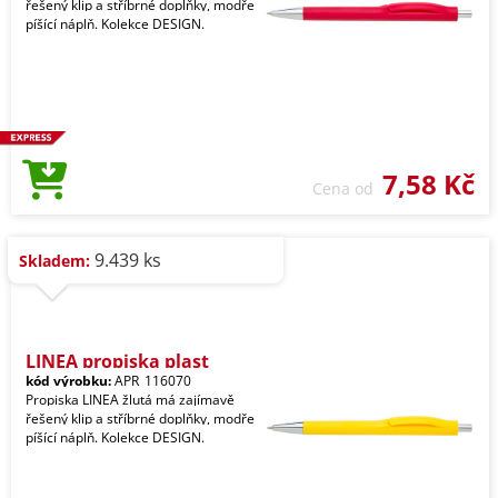
řešený klip a stříbrné doplňky, modře
píšící náplň. Kolekce DESIGN.
7,58 Kč
Cena od
9.439 ks
Skladem:
LINEA propiska plast
kód výrobku:
APR_116070
Propiska LINEA žlutá má zajímavě
řešený klip a stříbrné doplňky, modře
píšící náplň. Kolekce DESIGN.