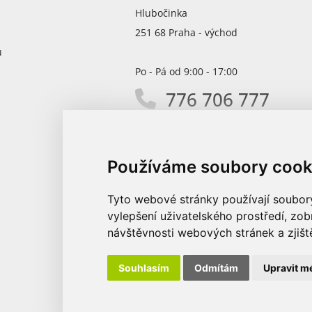
Hlubočinka
251 68 Praha - východ
ů
Po - Pá od 9:00 - 17:00
776 706 777
info@promodirect.cz
Používáme soubory cook
Tyto webové stránky používají soubory 
vylepšení uživatelského prostředí, zo
návštěvnosti webových stránek a zjiště
Souhlasím
Odmítám
Upravit m
© 2026 Promo Direct s.r.o.