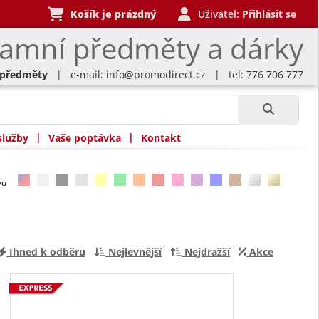
Košík je prázdný
Uživatel:
Přihlásit se
lamní předměty a dárky
 předměty
| e-mail:
info@promodirect.cz
| tel: 776 706 777
|
|
služby
Vaše poptávka
Kontakt
rvu
Ihned k odběru
Nejlevnější
Nejdražší
Akce