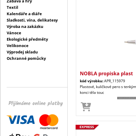
Zábava a hry
Textil
Kalendáře a diáře
Sladkosti, vína, delikatesy
Výroba na zakázku
Vánoce
Ekologické předměty
Velikonoce
Výprodej skladu
Ochranné pomůcky
NOBLA propiska plast
kód výrobku:
APR_115979
Plastové, kuličkové pero s tenk
konci těla touc
Přijímáme online platby