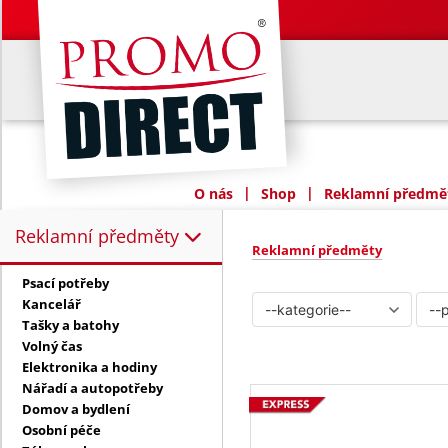
|
|
O nás
Shop
Reklamní předmět
Reklamní předměty
Reklamní předměty:
Reklamní předměty
Psací potřeby
Kancelář
Tašky a batohy
Volný čas
Elektronika a hodiny
Nářadí a autopotřeby
Domov a bydlení
Osobní péče