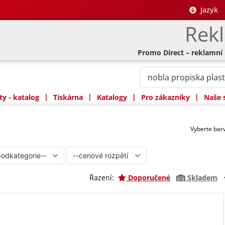
Jazyk
Rek
Promo Direct – reklamní
|
|
|
|
y - katalog
Tiskárna
Katalogy
Pro zákazníky
Naše 
Vyberte ba
Řazení:
Doporučené
Skladem