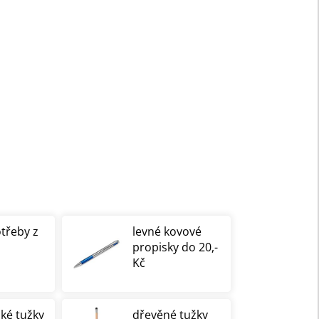
otřeby z
levné kovové
propisky do 20,-
Kč
cké tužky
dřevěné tužky