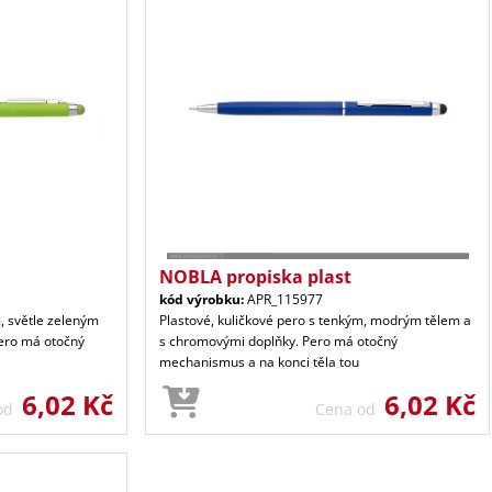
NOBLA propiska plast
kód výrobku:
APR_115977
m, světle zeleným
Plastové, kuličkové pero s tenkým, modrým tělem a
ero má otočný
s chromovými doplňky. Pero má otočný
mechanismus a na konci těla tou
6,02 Kč
6,02 Kč
 od
Cena od