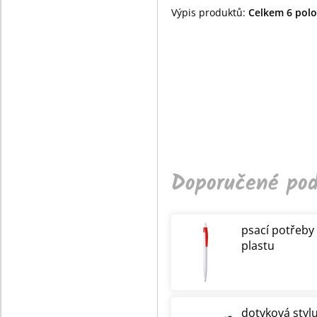
Výpis produktů:
Celkem 6 polož
Doporučené pod
psací potřeby
plastu
dotyková styl