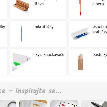
dřeva
a pera
lky
mikrotužky
psací s
krabičk
fixy a značkovače
pastelky
ce – inspirujte se…