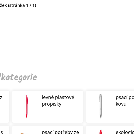
ek (stránka 1 / 1)
kategorie
 z
levné plastové
psací p
propisky
kovu
us
psací potřeby ze
ekologi