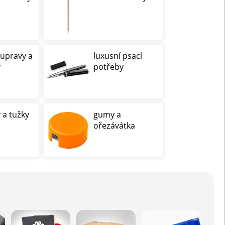
oupravy a
luxusní psací
y
potřeby
 a tužky
gumy a
ořezávátka