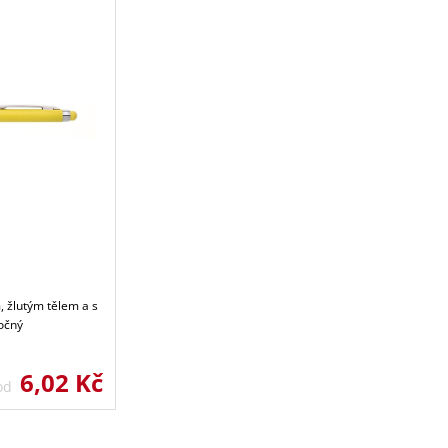
, žlutým tělem a s
očný
6,02 Kč
 od