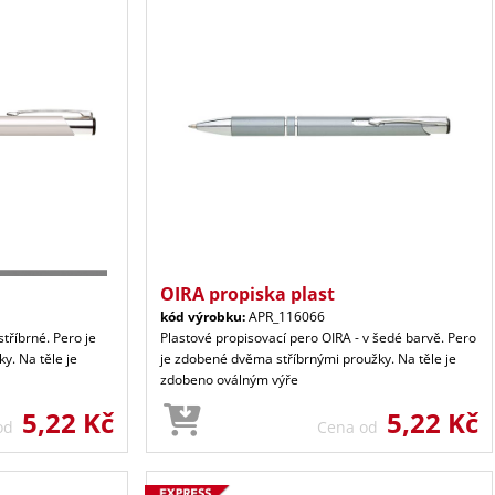
OIRA propiska plast
kód výrobku:
APR_116066
tříbrné. Pero je
Plastové propisovací pero OIRA - v šedé barvě. Pero
y. Na těle je
je zdobené dvěma stříbrnými proužky. Na těle je
zdobeno oválným výře
5,22 Kč
5,22 Kč
 od
Cena od