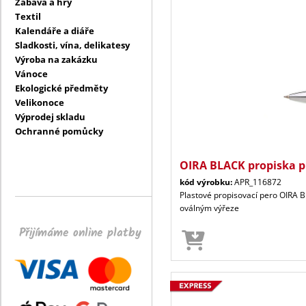
Zábava a hry
Textil
Kalendáře a diáře
Sladkosti, vína, delikatesy
Výroba na zakázku
Vánoce
Ekologické předměty
Velikonoce
Výprodej skladu
Ochranné pomůcky
OIRA BLACK propiska p
kód výrobku:
APR_116872
Plastové propisovací pero OIRA B
oválným výřeze
Přijímáme online platby