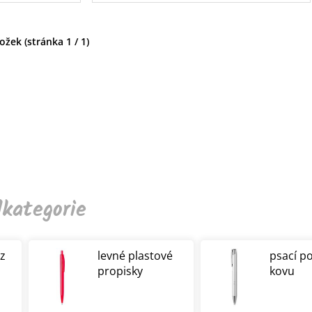
žek (stránka 1 / 1)
kategorie
 z
levné plastové
psací p
propisky
kovu