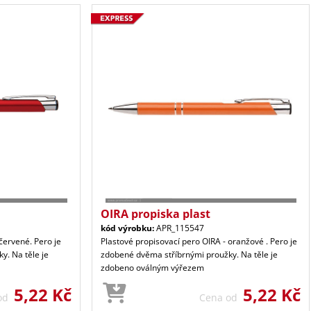
OIRA propiska plast
kód výrobku:
APR_115547
červené. Pero je
Plastové propisovací pero OIRA - oranžové . Pero je
y. Na těle je
zdobené dvěma stříbrnými proužky. Na těle je
zdobeno oválným výřezem
5,22 Kč
5,22 Kč
 od
Cena od