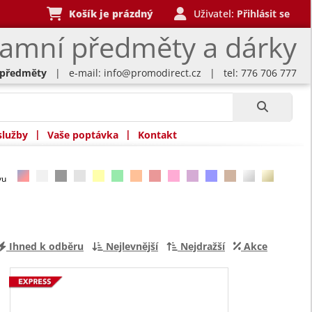
Košík je prázdný
Uživatel:
Přihlásit se
lamní předměty a dárky
 předměty
| e-mail:
info@promodirect.cz
| tel: 776 706 777
|
|
služby
Vaše poptávka
Kontakt
rvu
Ihned k odběru
Nejlevnější
Nejdražší
Akce