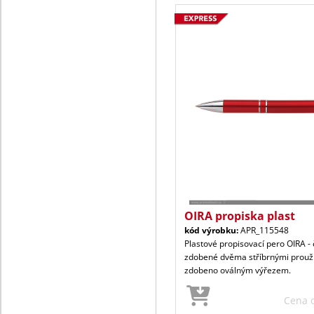
OIRA propiska plast
kód výrobku:
APR_115548
Plastové propisovací pero OIRA - 
zdobené dvěma stříbrnými proužk
zdobeno oválným výřezem.
Cena