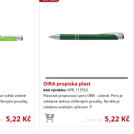
OIRA propiska plast
kód výrobku:
APR_115552
ve světle zelené
Plastové propisovací pero OIRA - zelené. Pero je
říbrnými proužky.
zdobené dvěma stříbrnými proužky. Na těle je
zdobeno oválným výřezem. P
5,22 Kč
5,22 Kč
 od
Cena od