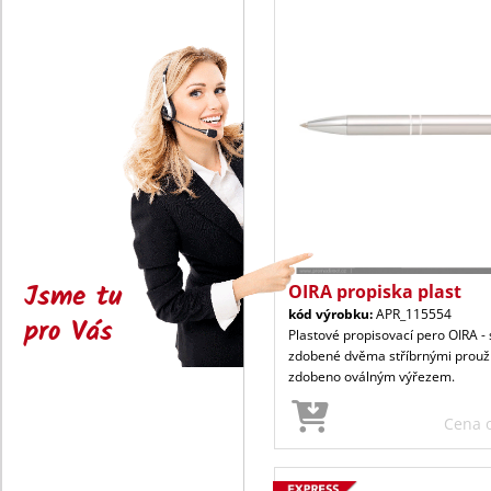
Jsme tu
OIRA propiska plast
kód výrobku:
APR_115554
pro Vás
Plastové propisovací pero OIRA - s
zdobené dvěma stříbrnými proužk
zdobeno oválným výřezem.
Cena