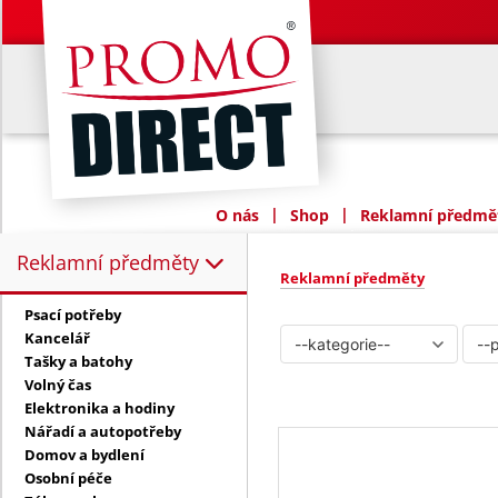
|
|
O nás
Shop
Reklamní předmět
Reklamní předměty
Reklamní předměty:
Reklamní předměty
Psací potřeby
Kancelář
Tašky a batohy
Volný čas
Elektronika a hodiny
Nářadí a autopotřeby
Domov a bydlení
Osobní péče