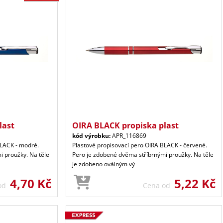
last
OIRA BLACK propiska plast
kód výrobku:
APR_116869
BLACK - modré.
Plastové propisovací pero OIRA BLACK - červené.
i proužky. Na těle
Pero je zdobené dvěma stříbrnými proužky. Na těle
je zdobeno oválným vý
4,70 Kč
5,22 Kč
 od
Cena od