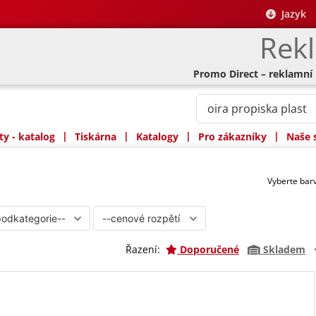
Jazyk
Rek
Promo Direct – reklamní
|
|
|
|
y - katalog
Tiskárna
Katalogy
Pro zákazníky
Naše 
Vyberte ba
Řazení:
Doporučené
Skladem