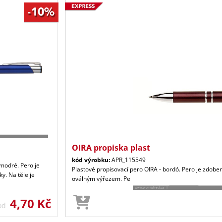
OIRA propiska plast
kód výrobku:
APR_115549
 modré. Pero je
Plastové propisovací pero OIRA - bordó. Pero je zdobe
y. Na těle je
oválným výřezem. Pe
4,70 Kč
 od