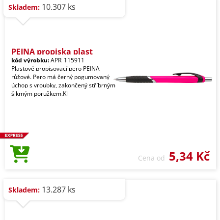
10.307 ks
Skladem:
PEINA propiska plast
kód výrobku:
APR_115911
Plastové propisovací pero PEINA
růžové. Pero má černý pogumovaný
úchop s vroubky, zakončený stříbrným
šikmým poružkem.Kl
5,34 Kč
Cena od
13.287 ks
Skladem: