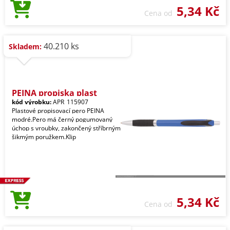
5,34 Kč
Cena od
40.210 ks
Skladem:
PEINA propiska plast
kód výrobku:
APR_115907
Plastové propisovací pero PEINA
modré.Pero má černý pogumovaný
úchop s vroubky, zakončený stříbrným
šikmým poružkem.Klip
5,34 Kč
Cena od