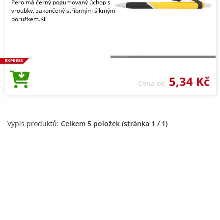
Pero má černý pogumovaný úchop s
vroubky, zakončený stříbrným šikmým
poružkem.Kli
5,34 Kč
Cena od
Výpis produktů:
Celkem 5 položek (stránka 1 / 1)