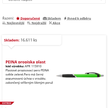
Řazení:
Doporučené
Skladem
Ihned k odběru
Nejlevnější
Nejdražší
Akce
16.611 ks
Skladem:
PEINA propiska plast
kód výrobku:
APR_115910
Plastové propisovací pero PEINA
světle zelené.Pero má černý
pogumovaný úchop s vroubky,
zakončený stříbrným šikmým poruž