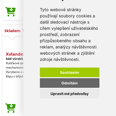
Tyto webové stránky
1,28 Kč
Cena od
používají soubory cookies a
další sledovací nástroje s
cílem vylepšení uživatelského
158.041 ks
Skladem:
prostředí, zobrazení
přizpůsobeného obsahu a
reklam, analýzy návštěvnosti
webových stránek a zjištění
Xylander - Pero
kód výrobku:
21084019000
zdroje návštěvnosti.
Kuličkové pero s tlačítkovým
mechanismem z odolného ABS plastu.
Vyrobeno v elegantní kombinaci těla a
Souhlasím
klipu v bílých tón
Odmítám
Upravit mé předvolby
1,28 Kč
Cena od