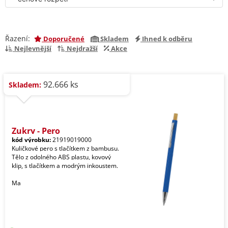
Řazení:
Doporučené
Skladem
Ihned k odběru
Nejlevnější
Nejdražší
Akce
92.666 ks
Skladem:
Zukry - Pero
kód výrobku:
21919019000
Kuličkové pero s tlačítkem z bambusu.
Tělo z odolného ABS plastu, kovový
klip, s tlačítkem a modrým inkoustem.
Ma