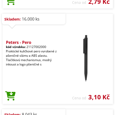
2,79 Kč
Cena od
16.000 ks
Skladem:
Peters - Pero
kód výrobku:
21127002000
Praktické kuličkové pero vyrobené z
pšeničné slámy a ABS plastu.
Tlačítkový mechanismus, modrý
inkoust a logo pšeničné s
3,10 Kč
Cena od
8.043 ks
Skladem: