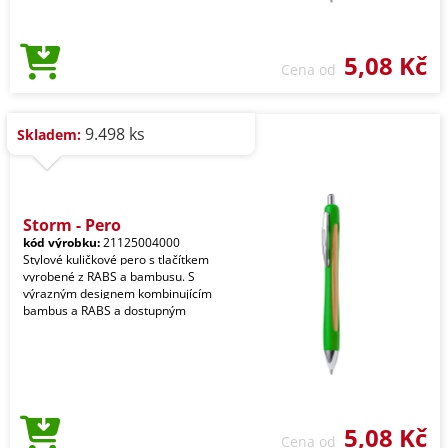
5,08 Kč
Cena od
9.498 ks
Skladem:
Storm - Pero
kód výrobku:
21125004000
Stylové kuličkové pero s tlačítkem
vyrobené z RABS a bambusu. S
výrazným designem kombinujícím
bambus a RABS a dostupným
5,08 Kč
Cena od