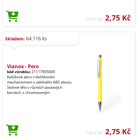
2,75 Kč
Cena od
64.116 ks
Skladem:
Vianox - Pero
kód výrobku:
21117005000
Kuličkové pero s tlačítkovým
mechanismem z odolného ABS plastu.
Stylové tělo v různých poutavých
barvách, s chromovaným
2,75 Kč
Cena od