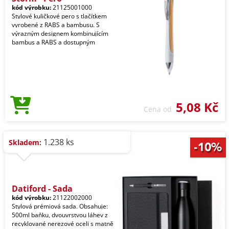
kód výrobku:
21125001000
Stylové kuličkové pero s tlačítkem
vyrobené z RABS a bambusu. S
výrazným designem kombinujícím
bambus a RABS a dostupným
5,08 Kč
Cena od
1.238 ks
Skladem:
Datiford - Sada
kód výrobku:
21122002000
Stylová prémiová sada. Obsahuje:
500ml baňku, dvouvrstvou láhev z
recyklované nerezové oceli s matně