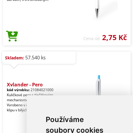
2,75 Kč
Cena od
57.540 ks
Skladem:
Xylander - Pero
kód výrobku:
21084021000
Kuličkové pero s tlačítkovým
mechanismem z odolného ABS plastu.
Vyrobeno v elegantní kombinaci těla a
klipu v bílých tón
Používáme
soubory cookies