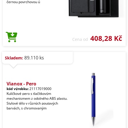
černou povrchovou ú
408,28 Kč
Cena od
89.110 ks
Skladem:
Vianox - Pero
kód výrobku:
21117019000
Kuličkové pero s tlačítkovým
mechanismem z odolného ABS plastu.
Stylové tělo v různých poutavých
barvách, s chromovaným