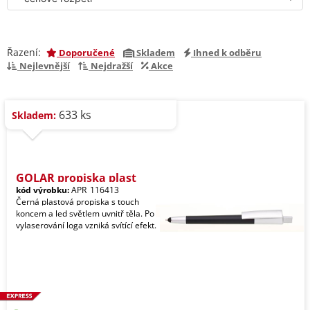
Řazení:
Doporučené
Skladem
Ihned k odběru
Nejlevnější
Nejdražší
Akce
633 ks
Skladem:
GOLAR propiska plast
kód výrobku:
APR_116413
Černá plastová propiska s touch
koncem a led světlem uvnitř těla. Po
vylaserování loga vzniká svítící efekt.