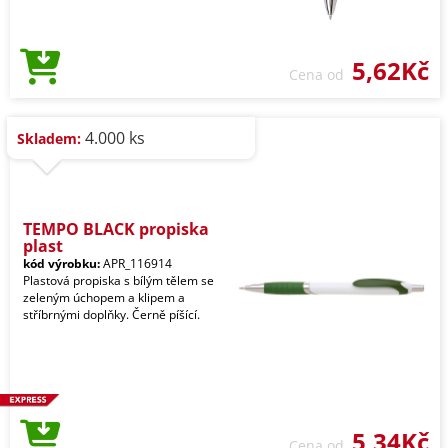
5,62Kč
Cena od
4.000 ks
Skladem:
TEMPO BLACK propiska
plast
kód výrobku:
APR_116914
Plastová propiska s bílým tělem se
zeleným úchopem a klipem a
stříbrnými doplňky. Černě píšící.
5,34Kč
Cena od