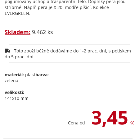
pogumovaný úchop a trasparentní tělo. Doplňky pera jsou
stříbrné. Náplň pera je X 20, modře píšící. Kolekce
EVERGREEN.
Skladem:
9.462 ks
Toto zboží běžně dodáváme do 1-2 prac. dní, s potiskem
do 5 prac. dní
materiál:
plast
barva:
zelená
velikosti:
141x10 mm
3,45
Cena od
Kč