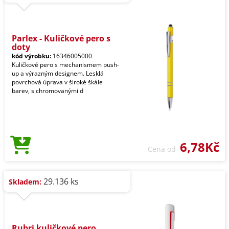
Parlex - Kuličkové pero s
doty
kód výrobku:
16346005000
Kuličkové pero s mechanismem push-
up a výrazným designem. Lesklá
povrchová úprava v široké škále
barev, s chromovanými d
6,78Kč
Cena od
29.136 ks
Skladem:
Rubri kuličkové pero