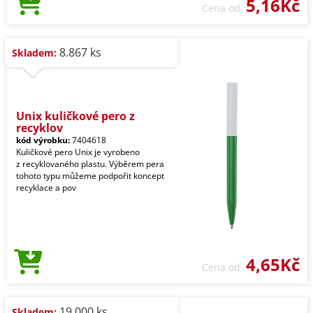
5,16Kč
Cena od
8.867 ks
Skladem:
Unix kuličkové pero z
recyklov
kód výrobku:
7404618
Kuličkové pero Unix je vyrobeno
z recyklovaného plastu. Výběrem pera
tohoto typu můžeme podpořit koncept
recyklace a pov
4,65Kč
Cena od
19.000 ks
Skladem: