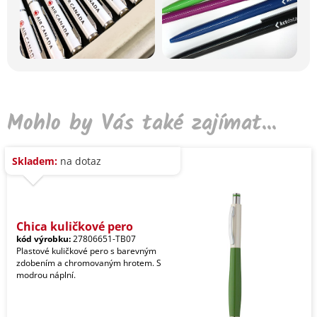
Mohlo by Vás také zajímat...
Skladem:
na dotaz
Chica kuličkové pero
kód výrobku:
27806651-TB07
Plastové kuličkové pero s barevným
zdobením a chromovaným hrotem. S
modrou náplní.