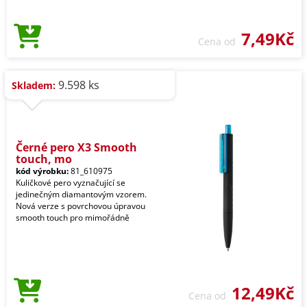
7,49Kč
Cena od
9.598 ks
Skladem:
Černé pero X3 Smooth
touch, mo
kód výrobku:
81_610975
Kuličkové pero vyznačující se
jedinečným diamantovým vzorem.
Nová verze s povrchovou úpravou
smooth touch pro mimořádně
12,49Kč
Cena od