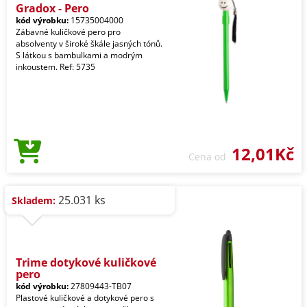
Gradox - Pero
kód výrobku:
15735004000
Zábavné kuličkové pero pro
absolventy v široké škále jasných tónů.
S látkou s bambulkami a modrým
inkoustem. Ref: 5735
12,01Kč
Cena od
25.031 ks
Skladem:
Trime dotykové kuličkové
pero
kód výrobku:
27809443-TB07
Plastové kuličkové a dotykové pero s