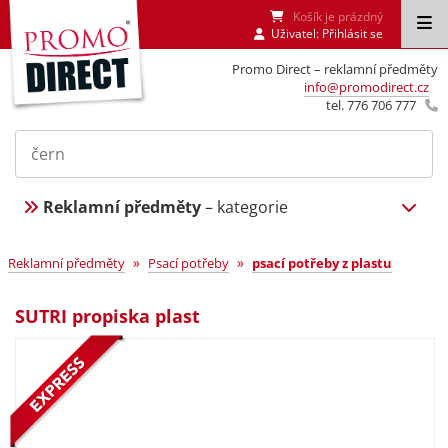
Košík je prázdný
Uživatel:
Přihlásit se
Promo Direct – reklamní předměty
info@promodirect.cz
tel. 776 706 777
Reklamní předměty
– kategorie
»
»
Reklamní předměty
Psací potřeby
psací potřeby z plastu
SUTRI propiska plast