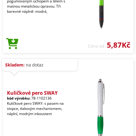
pogumovaným úchopem a tělem s
matnou metalickou úpravou. Tři
barevné náplně: modrá,
5,87Kč
Cena od
Skladem:
na dotaz
Kuličkové pero SWAY
kód výrobku:
78-1102136
Kuličkové pero SWAY: s pasem na
stopce, tlakovým mechanismem,
náplní, modrým inkoustem