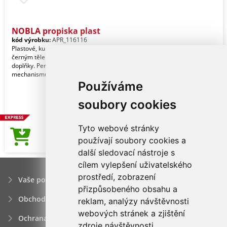
NOBLA propiska plast
kód výrobku:
APR_116116
Plastové, kuličkové pero s tenkým,
černým tělem a s chromovými
doplňky. Pero má otočný
mechanismus a na konci těla tou
Používáme
soubory cookies
Tyto webové stránky
6,02Kč
používají soubory cookies a
Cena od
další sledovací nástroje s
cílem vylepšení uživatelského
prostředí, zobrazení
Vaše poptávka
přizpůsobeného obsahu a
Obchodní podmínky
reklam, analýzy návštěvnosti
webových stránek a zjištění
Ochrana osobních údajú
zdroje návštěvnosti.