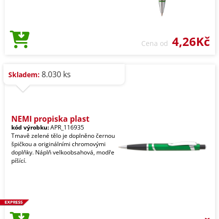
4,26Kč
Cena od
8.030 ks
Skladem:
NEMI propiska plast
kód výrobku:
APR_116935
Tmavě zelené tělo je doplněno černou
špičkou a originálními chromovými
doplňky. Náplň velkoobsahová, modře
píšící.