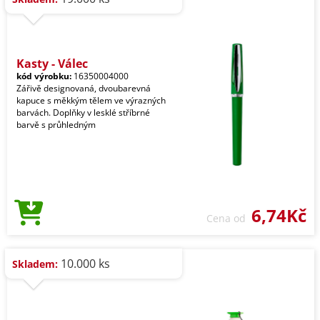
Kasty - Válec
kód výrobku:
16350004000
Zářivě designovaná, dvoubarevná
kapuce s měkkým tělem ve výrazných
barvách. Doplňky v lesklé stříbrné
barvě s průhledným
6,74Kč
Cena od
10.000 ks
Skladem: