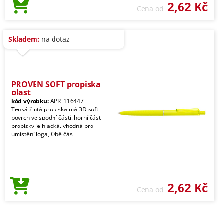
2,62 Kč
Cena od
Skladem:
na dotaz
PROVEN SOFT propiska
plast
kód výrobku:
APR_116447
Tenká žlutá propiska má 3D soft
povrch ve spodní části, horní část
propisky je hladká, vhodná pro
umístění loga, Obě čás
2,62 Kč
Cena od