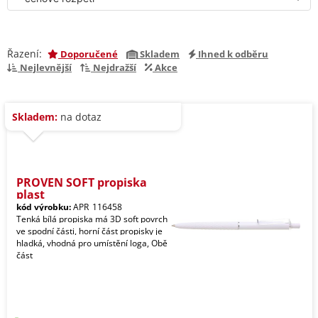
Řazení:
Doporučené
Skladem
Ihned k odběru
Nejlevnější
Nejdražší
Akce
Skladem:
na dotaz
PROVEN SOFT propiska
plast
kód výrobku:
APR_116458
Tenká bílá propiska má 3D soft povrch
ve spodní části, horní část propisky je
hladká, vhodná pro umístění loga, Obě
část