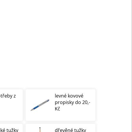
otřeby z
levné kovové
propisky do 20,-
Kč
cké tužky
dřevěné tužky