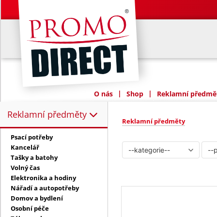
|
|
O nás
Shop
Reklamní předmět
Reklamní předměty
Reklamní předměty:
Reklamní předměty
Psací potřeby
Kancelář
Tašky a batohy
Volný čas
Elektronika a hodiny
Nářadí a autopotřeby
Domov a bydlení
Osobní péče