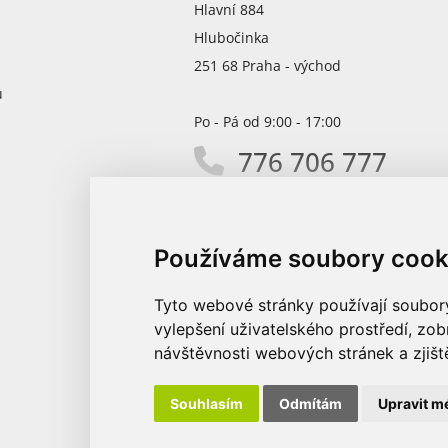
Hlavní 884
Hlubočinka
251 68 Praha - východ
ů
Po - Pá od 9:00 - 17:00
776 706 777
info@promodirect.cz
Používáme soubory cook
Tyto webové stránky používají soubory 
vylepšení uživatelského prostředí, zo
návštěvnosti webových stránek a zjiště
Souhlasím
Odmítám
Upravit m
© 2026 Promo Direct s.r.o.