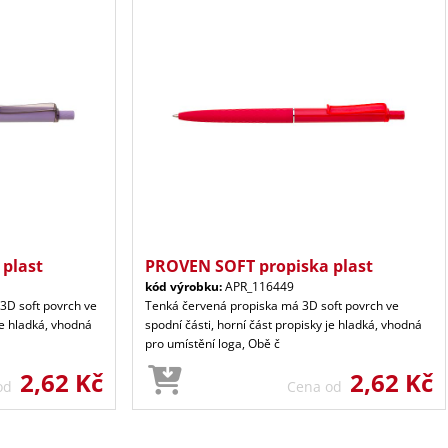
plast
PROVEN SOFT propiska plast
kód výrobku:
APR_116449
 3D soft povrch ve
Tenká červená propiska má 3D soft povrch ve
je hladká, vhodná
spodní části, horní část propisky je hladká, vhodná
pro umístění loga, Obě č
2,62 Kč
2,62 Kč
 od
Cena od