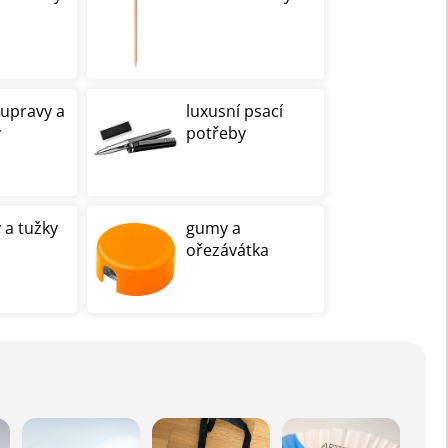
oupravy a
luxusní psací
y
potřeby
 a tužky
gumy a
ořezávátka