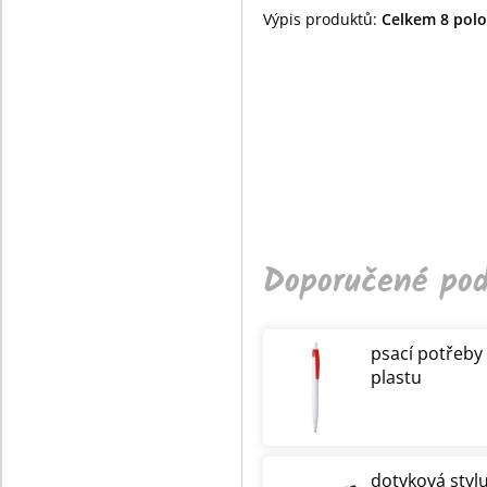
Výpis produktů:
Celkem 8 polož
Doporučené pod
psací potřeby
plastu
dotyková styl