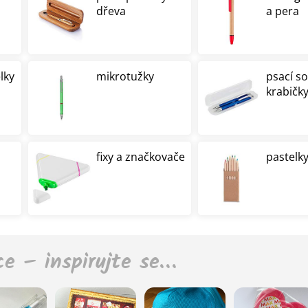
dřeva
a pera
lky
mikrotužky
psací s
krabičk
fixy a značkovače
pastelky
ce – inspirujte se…