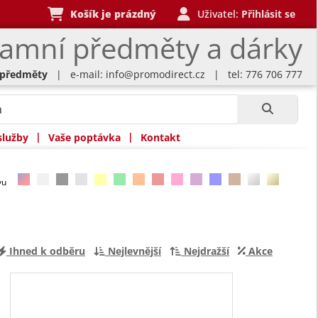
Košík je prázdný
Uživatel:
Přihlásit se
lamní předměty a dárky
 předměty
| e-mail:
info@promodirect.cz
| tel: 776 706 777
|
|
služby
Vaše poptávka
Kontakt
rvu
Ihned k odběru
Nejlevnější
Nejdražší
Akce