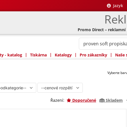
Jazyk
Rek
Promo Direct – reklamní
|
|
|
|
y - katalog
Tiskárna
Katalogy
Pro zákazníky
Naše 
Vyberte ba
Řazení:
Doporučené
Skladem