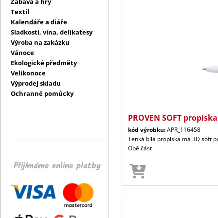
Zábava a hry
Textil
Kalendáře a diáře
Sladkosti, vína, delikatesy
Výroba na zakázku
Vánoce
Ekologické předměty
Velikonoce
Výprodej skladu
Ochranné pomůcky
PROVEN SOFT propiska 
kód výrobku:
APR_116458
Tenká bílá propiska má 3D soft po
Obě část
Přijímáme online platby