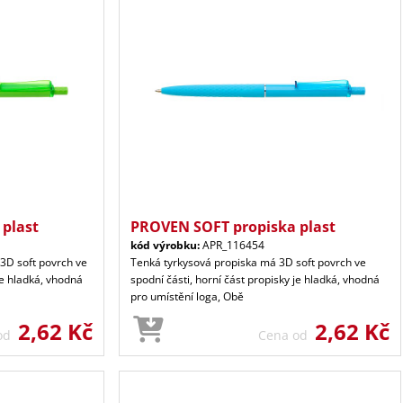
plast
PROVEN SOFT propiska plast
kód výrobku:
APR_116454
3D soft povrch ve
Tenká tyrkysová propiska má 3D soft povrch ve
je hladká, vhodná
spodní části, horní část propisky je hladká, vhodná
pro umístění loga, Obě
2,62 Kč
2,62 Kč
 od
Cena od