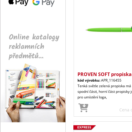
Online katalogy
reklamních
předmětů...
PROVEN SOFT propiska 
kód výrobku:
APR_116455
Tenká světle zelená propiska má 
spodní části, horní část propisky 
pro umístění loga,
Cena