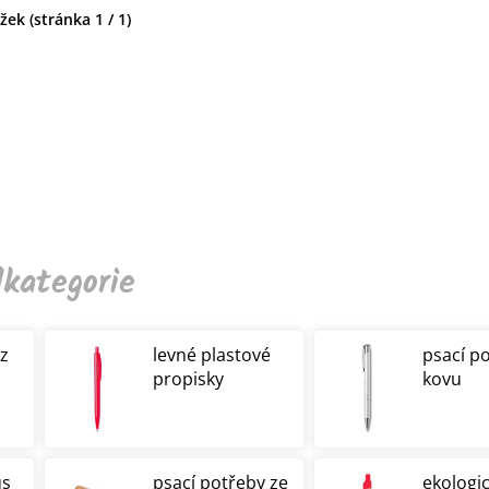
ek (stránka 1 / 1)
kategorie
 z
levné plastové
psací p
propisky
kovu
us
psací potřeby ze
ekologi