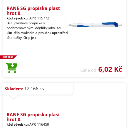
RANE SG propiska plast
hrot 0,
kód výrobku:
APR_115772
Bílá, plastová propiska s
pochromovanými doplňky jako jsou
klip, tělo cvakátka a proužek uprostřed
těla tužky. Grip je t
6,02 Kč
Cena od
12.166 ks
Skladem:
RANE SG propiska plast
hrot 0,
kód výrobku:
APR_116459