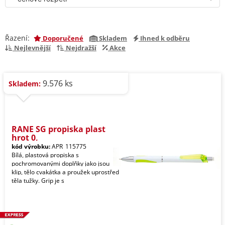
Řazení:
Doporučené
Skladem
Ihned k odběru
Nejlevnější
Nejdražší
Akce
9.576 ks
Skladem:
RANE SG propiska plast
hrot 0,
kód výrobku:
APR_115775
Bílá, plastová propiska s
pochromovanými doplňky jako jsou
klip, tělo cvakátka a proužek uprostřed
těla tužky. Grip je s