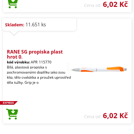
6,02 Kč
Cena od
11.651 ks
Skladem:
RANE SG propiska plast
hrot 0,
kód výrobku:
APR_115770
Bílá, plastová propiska s
pochromovanými doplňky jako jsou
klip, tělo cvakátka a proužek uprostřed
těla tužky. Grip je o
6,02 Kč
Cena od