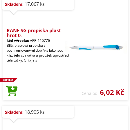
17.067 ks
Skladem:
RANE SG propiska plast
hrot 0,
kód výrobku:
APR_115776
Bílá, plastová propiska s
pochromovanými doplňky jako jsou
klip, tělo cvakátka a proužek uprostřed
těla tužky. Grip je s
6,02 Kč
Cena od
18.905 ks
Skladem: