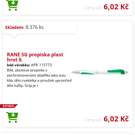
6,02 Kč
Cena od
8.376 ks
Skladem:
RANE SG propiska plast
hrot 0,
kód výrobku:
APR_115773
Bílá, plastová propiska s
pochromovanými doplňky jako jsou
klip, tělo cvakátka a proužek uprostřed
těla tužky. Grip je t
6,02 Kč
Cena od