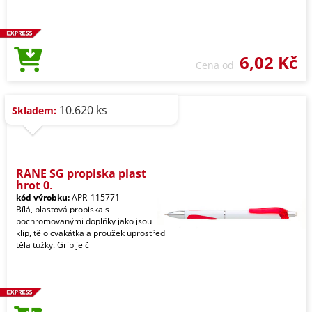
6,02 Kč
Cena od
10.620 ks
Skladem:
RANE SG propiska plast
hrot 0,
kód výrobku:
APR_115771
Bílá, plastová propiska s
pochromovanými doplňky jako jsou
klip, tělo cvakátka a proužek uprostřed
těla tužky. Grip je č