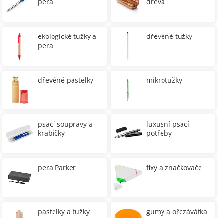
pera
dřeva
ekologické tužky a
dřevěné tužky
pera
dřevěné pastelky
mikrotužky
psací soupravy a
luxusní psací
krabičky
potřeby
pera Parker
fixy a značkovače
pastelky a tužky
gumy a ořezávátka