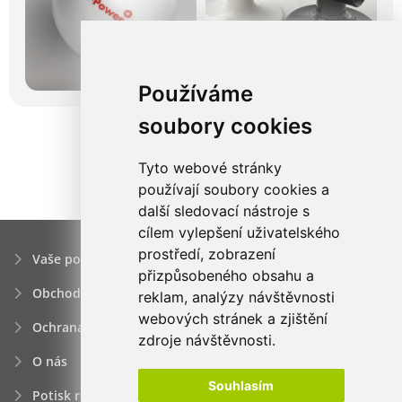
Používáme
soubory cookies
Tyto webové stránky
používají soubory cookies a
další sledovací nástroje s
cílem vylepšení uživatelského
prostředí, zobrazení
Vaše poptávka
přizpůsobeného obsahu a
Obchodní podmínky
reklam, analýzy návštěvnosti
webových stránek a zjištění
Ochrana osobních údajú
zdroje návštěvnosti.
O nás
Souhlasím
Potisk reklamních předmětů