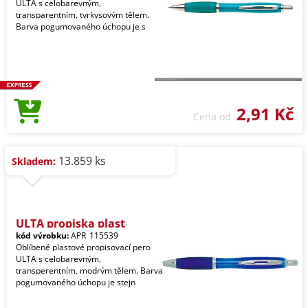
ULTA s celobarevným,
transparentním, tyrkysovým tělem.
Barva pogumovaného úchopu je s
2,91 Kč
Cena od
13.859 ks
Skladem:
ULTA propiska plast
kód výrobku:
APR_115539
Oblíbené plastové propisovací pero
ULTA s celobarevným,
transperentním, modrým tělem. Barva
pogumovaného úchopu je stejn