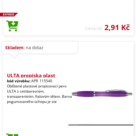
2,91 Kč
Cena od
Skladem:
na dotaz
ULTA propiska plast
kód výrobku:
APR_115540
Oblíbené plastové propisovací pero
ULTA s celobarevným,
transparentním, fialovým tělem. Barva
pogumovaného úchopu je ste