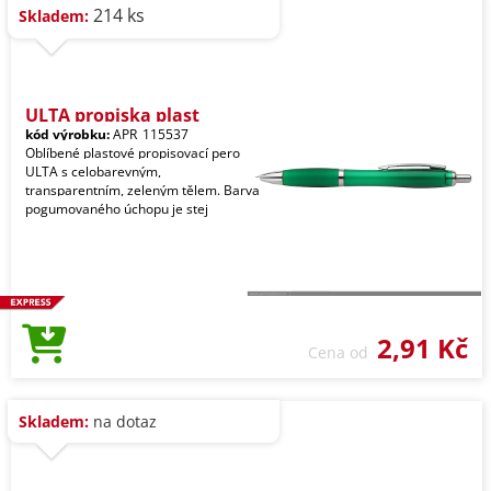
214 ks
Skladem:
ULTA propiska plast
kód výrobku:
APR_115537
Oblíbené plastové propisovací pero
ULTA s celobarevným,
transparentním, zeleným tělem. Barva
pogumovaného úchopu je stej
2,91 Kč
Cena od
Skladem:
na dotaz