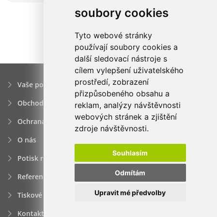
soubory cookies
Tyto webové stránky
používají soubory cookies a
další sledovací nástroje s
cílem vylepšení uživatelského
prostředí, zobrazení
Vaše poptávka
přizpůsobeného obsahu a
Obchodní podmínky
reklam, analýzy návštěvnosti
webových stránek a zjištění
Ochrana osobních údajú
zdroje návštěvnosti.
O nás
Souhlasím
Potisk reklamních předmětů
Odmítám
Reference
Upravit mé předvolby
Tiskové zprávy
Kontakt