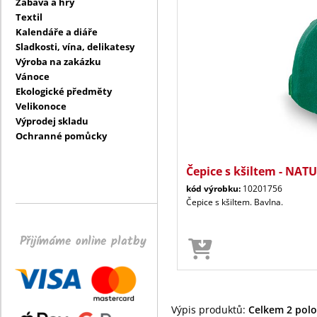
Zábava a hry
Textil
Kalendáře a diáře
Sladkosti, vína, delikatesy
Výroba na zakázku
Vánoce
Ekologické předměty
Velikonoce
Výprodej skladu
Ochranné pomůcky
Čepice s kšiltem - NA
kód výrobku:
10201756
Čepice s kšiltem. Bavlna.
Přijímáme online platby
Výpis produktů:
Celkem 2 polož