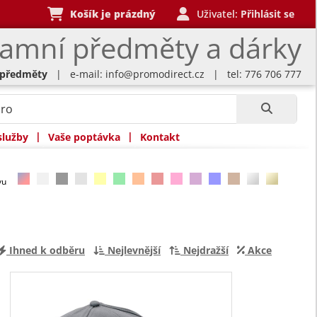
Košík je prázdný
Uživatel:
Přihlásit se
lamní předměty a dárky
 předměty
| e-mail:
info@promodirect.cz
| tel: 776 706 777
|
|
služby
Vaše poptávka
Kontakt
rvu
Ihned k odběru
Nejlevnější
Nejdražší
Akce