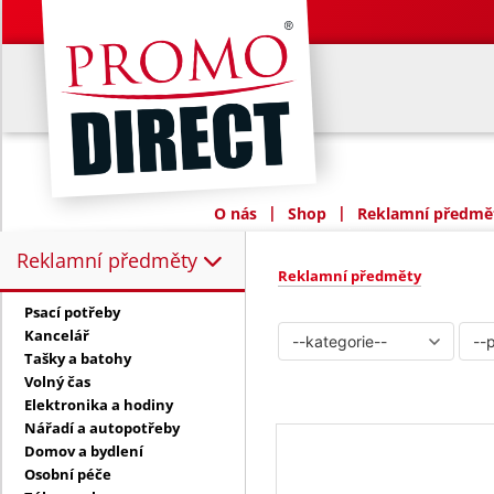
|
|
O nás
Shop
Reklamní předmět
Reklamní předměty
Reklamní předměty:
Reklamní předměty
Psací potřeby
Kancelář
Tašky a batohy
Volný čas
Elektronika a hodiny
Nářadí a autopotřeby
Domov a bydlení
Osobní péče