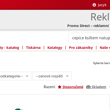
Jazyk
Rek
Promo Direct – reklamní
|
|
|
|
y - katalog
Tiskárna
Katalogy
Pro zákazníky
Naše 
Vyberte ba
Řazení:
Doporučené
Skladem