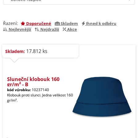
Řazení:
Doporučené
Skladem
Ihned k odběru
Nejlevnější
Nejdražší
Akce
17.812 ks
Skladem:
Sluneční klobouk 160
gr/m² - B
kód výrobku:
10237140
Klobouk proti slunci. Jedna velikost 160
gr/m².