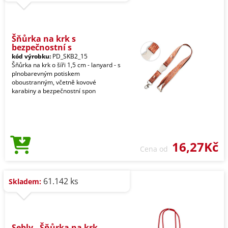
Šňůrka na krk s
bezpečnostní s
kód výrobku:
PD_SKB2_15
Šňůrka na krk o šíři 1,5 cm - lanyard - s
plnobarevným potiskem
oboustranným, včetně kovové
karabiny a bezpečnostní spon
16,27Kč
Cena od
61.142 ks
Skladem:
Sebly - Šňůrka na krk