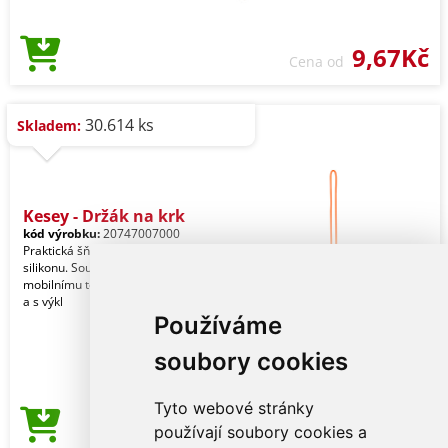
9,67Kč
Cena od
30.614 ks
Skladem:
Kesey - Držák na krk
kód výrobku:
20747007000
Praktická šňůrka na ruku z odolného
silikonu. Součástí je příslušenství k
mobilnímu telefonu, zesílené v rozích
a s výkl
Používáme
soubory cookies
Tyto webové stránky
10,85Kč
používají soubory cookies a
Cena od