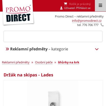
Košík je prázdný
Uživatel:
Přihlásit se
Promo Direct – reklamní předměty
info@promodirect.cz
tel. 776 706 777
Reklamní předměty
– kategorie
»
»
Reklamní předměty
Osobní péče
šňůrky na krk
Držák na skipas - Lades