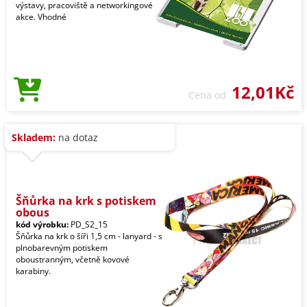
výstavy, pracoviště a networkingové
akce. Vhodné
12,01Kč
Cena od
Skladem:
na dotaz
Šňůrka na krk s potiskem
obous
kód výrobku:
PD_S2_15
Šňůrka na krk o šíři 1,5 cm - lanyard - s
plnobarevným potiskem
oboustranným, včetně kovové
karabiny.