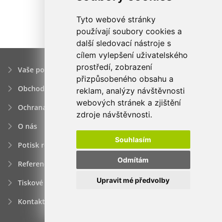
Tyto webové stránky
používají soubory cookies a
další sledovací nástroje s
cílem vylepšení uživatelského
prostředí, zobrazení
Vaše poptávka
přizpůsobeného obsahu a
Obchodní podmínky
reklam, analýzy návštěvnosti
webových stránek a zjištění
Ochrana osobních údajú
zdroje návštěvnosti.
O nás
Souhlasím
Potisk reklamních předmětů
Odmítám
Reference
Upravit mé předvolby
Tiskové zprávy
Kontakt