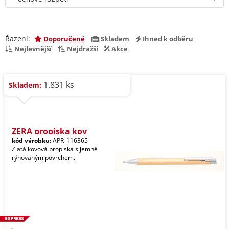
Řazení:
Doporučené
Skladem
Ihned k odběru
Nejlevnější
Nejdražší
Akce
1.831 ks
Skladem:
ZERA propiska kov
kód výrobku:
APR_116365
Zlatá kovová propiska s jemně
rýhovaným povrchem.