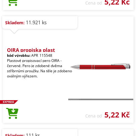
5,22 Kč
Cena od
11.921 ks
Skladem:
OIRA propiska plast
kód výrobku:
APR_115548
Plastové propisovací pero OIRA -
červené. Pero je zdobené dvěma
stříbrnými proužky. Na těle je zdobeno
oválným výřezem.
5,22 Kč
Cena od
111 ks
Skladem: