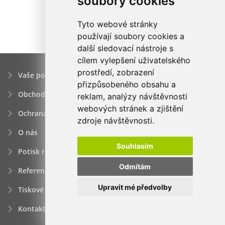
soubory cookies
Tyto webové stránky
používají soubory cookies a
další sledovací nástroje s
cílem vylepšení uživatelského
prostředí, zobrazení
Vaše poptávka
přizpůsobeného obsahu a
Obchodní podmínky
reklam, analýzy návštěvnosti
webových stránek a zjištění
Ochrana osobních údajú
zdroje návštěvnosti.
O nás
Souhlasím
Potisk reklamních předmětů
Odmítám
Reference
Upravit mé předvolby
Tiskové zprávy
Kontakt