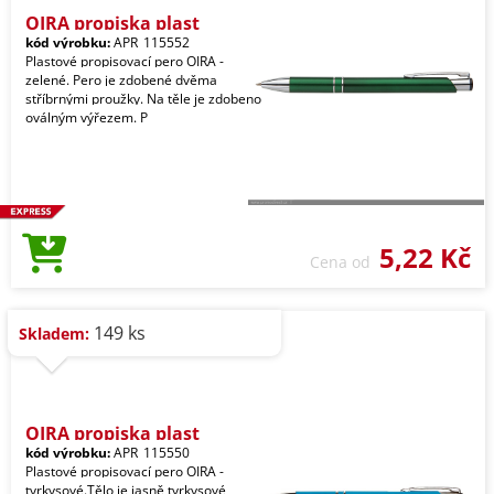
OIRA propiska plast
kód výrobku:
APR_115552
Plastové propisovací pero OIRA -
zelené. Pero je zdobené dvěma
stříbrnými proužky. Na těle je zdobeno
oválným výřezem. P
5,22 Kč
Cena od
149 ks
Skladem:
OIRA propiska plast
kód výrobku:
APR_115550
Plastové propisovací pero OIRA -
tyrkysové.Tělo je jasně tyrkysové,