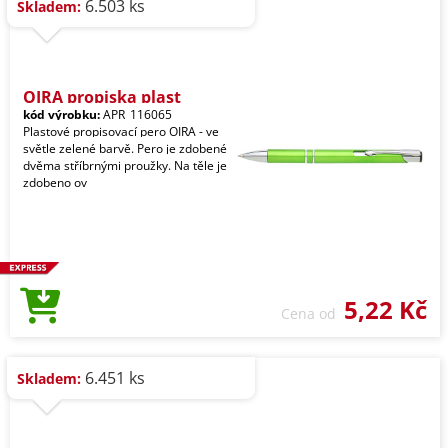
6.503 ks
Skladem:
OIRA propiska plast
kód výrobku:
APR_116065
Plastové propisovací pero OIRA - ve
světle zelené barvě. Pero je zdobené
dvěma stříbrnými proužky. Na těle je
zdobeno ov
5,22 Kč
Cena od
6.451 ks
Skladem: