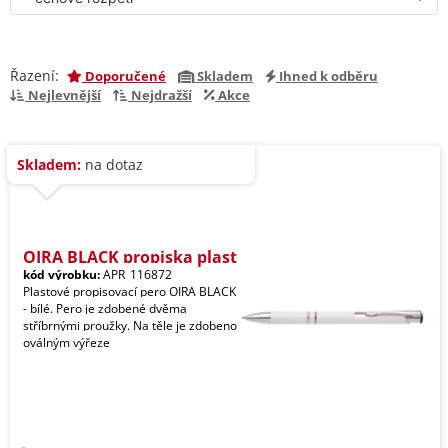
Řazení:
Doporučené
Skladem
Ihned k odběru
Nejlevnější
Nejdražší
Akce
Skladem:
na dotaz
OIRA BLACK propiska plast
kód výrobku:
APR_116872
Plastové propisovací pero OIRA BLACK
- bílé. Pero je zdobené dvěma
stříbrnými proužky. Na těle je zdobeno
oválným výřeze