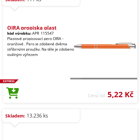
OIRA propiska plast
kód výrobku:
APR_115547
Plastové propisovací pero OIRA -
oranžové . Pero je zdobené dvěma
stříbrnými proužky. Na těle je zdobeno
oválným výřezem
5,22 Kč
Cena od
13.236 ks
Skladem: