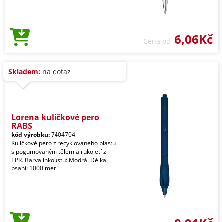
6,06Kč
Cena od
Skladem:
na dotaz
Lorena kuličkové pero
RABS
kód výrobku:
7404704
Kuličkové pero z recyklovaného plastu
s pogumovaným tělem a rukojetí z
TPR. Barva inkoustu: Modrá. Délka
psaní: 1000 met