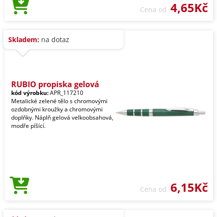
4,65Kč
Cena od
Skladem:
na dotaz
RUBIO propiska gelová
kód výrobku:
APR_117210
Metalické zelené tělo s chromovými
ozdobnými kroužky a chromovými
doplňky. Náplň gelová velkoobsahová,
modře píšící.
6,15Kč
Cena od