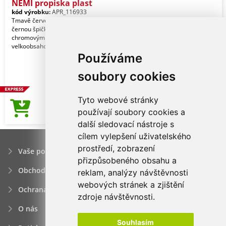
NEMI propiska plast
kód výrobku:
APR_116933
Tmavě červené tělo je doplněno
černou špičkou a originálními
chromovými doplňky. Náplň
velkoobsahová, modře píšící.
Používáme
soubory cookies
Tyto webové stránky
5,16Kč
používají soubory cookies a
Cena od
další sledovací nástroje s
cílem vylepšení uživatelského
prostředí, zobrazení
Vaše poptávka
přizpůsobeného obsahu a
Obchodní podmínky
reklam, analýzy návštěvnosti
webových stránek a zjištění
Ochrana osobních údajú
zdroje návštěvnosti.
O nás
Souhlasím