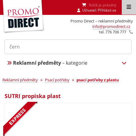
Košík je prázdný
Uživatel:
Přihlásit se
Promo Direct – reklamní předměty
info@promodirect.cz
tel. 776 706 777
Reklamní předměty
– kategorie
»
»
Reklamní předměty
Psací potřeby
psací potřeby z plastu
SUTRI propiska plast