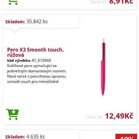
8,91Kč
Cena od
35.842 ks
Skladem:
Pero X3 Smooth touch,
růžová
kód výrobku:
81_610960
Kuličkové pero vyznačující se
jedinečným diamantovým vzorem.
Nová verze s povrchovou úpravou
smooth touch pro mimořádně
12,49Kč
Cena od
4.635 ks
Skladem: