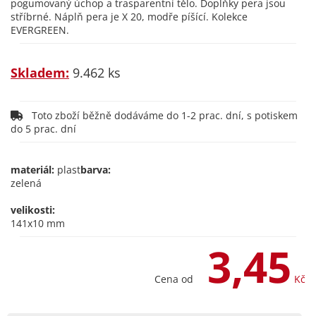
pogumovaný úchop a trasparentní tělo. Doplňky pera jsou
stříbrné. Náplň pera je X 20, modře píšící. Kolekce
EVERGREEN.
Skladem:
9.462 ks
Toto zboží běžně dodáváme do 1-2 prac. dní, s potiskem
do 5 prac. dní
materiál:
plast
barva:
zelená
velikosti:
141x10 mm
3,45
Cena od
Kč