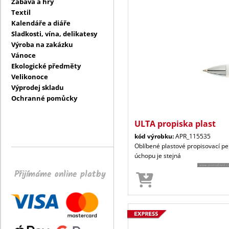
Zábava a hry
Textil
Kalendáře a diáře
Sladkosti, vína, delikatesy
Výroba na zakázku
Vánoce
Ekologické předměty
Velikonoce
Výprodej skladu
Ochranné pomůcky
ULTA propiska plast
kód výrobku:
APR_115535
Oblíbené plastové propisovací 
úchopu je stejná
Přijímáme online platby