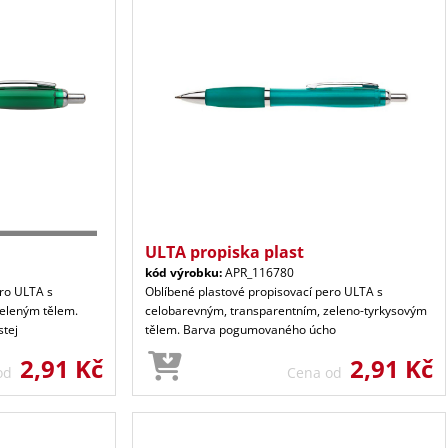
ULTA propiska plast
kód výrobku:
APR_116780
ero ULTA s
Oblíbené plastové propisovací pero ULTA s
zeleným tělem.
celobarevným, transparentním, zeleno-tyrkysovým
tej
tělem. Barva pogumovaného úcho
2,91 Kč
2,91 Kč
 od
Cena od