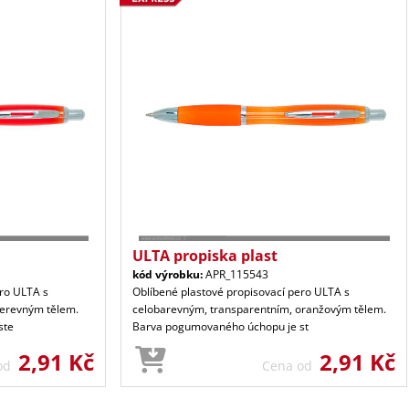
ULTA propiska plast
kód výrobku:
APR_115543
ero ULTA s
Oblíbené plastové propisovací pero ULTA s
čerevným tělem.
celobarevným, transparentním, oranžovým tělem.
ste
Barva pogumovaného úchopu je st
2,91 Kč
2,91 Kč
 od
Cena od