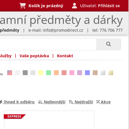
Košík je prázdný
Uživatel:
Přihlásit se
lamní předměty a dárky
 předměty
| e-mail:
info@promodirect.cz
| tel: 776 706 777
|
|
služby
Vaše poptávka
Kontakt
rvu
Ihned k odběru
Nejlevnější
Nejdražší
Akce