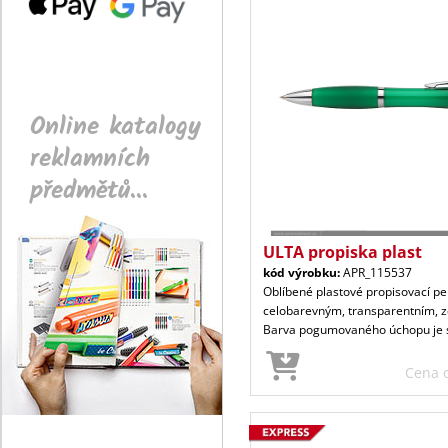
Online katalogy
reklamních
předmětů...
ULTA propiska plast
kód výrobku:
APR_115537
Oblíbené plastové propisovací p
celobarevným, transparentním, 
Barva pogumovaného úchopu je s
Cena