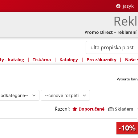
Jazyk
Rek
Promo Direct – reklamní
|
|
|
|
y - katalog
Tiskárna
Katalogy
Pro zákazníky
Naše 
Vyberte ba
Řazení:
Doporučené
Skladem