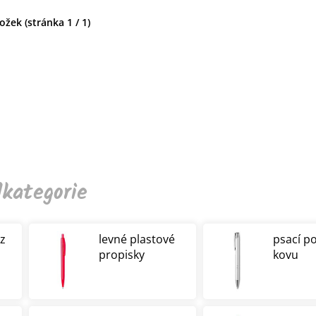
žek (stránka 1 / 1)
kategorie
 z
levné plastové
psací p
propisky
kovu