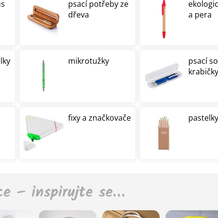
us
psací potřeby ze
ekologi
dřeva
a pera
lky
mikrotužky
psací s
krabičk
fixy a značkovače
pastelky
ce – inspirujte se…