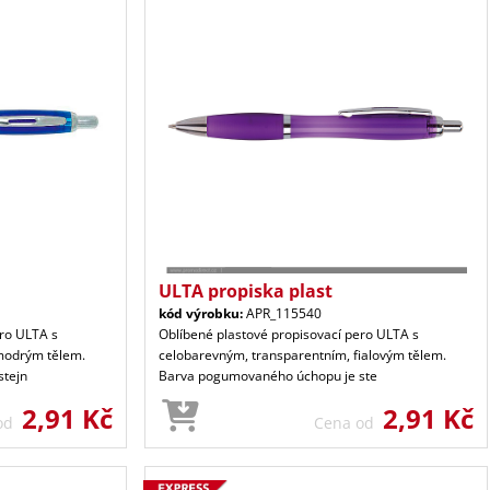
ULTA propiska plast
kód výrobku:
APR_115540
ero ULTA s
Oblíbené plastové propisovací pero ULTA s
modrým tělem.
celobarevným, transparentním, fialovým tělem.
stejn
Barva pogumovaného úchopu je ste
2,91 Kč
2,91 Kč
 od
Cena od