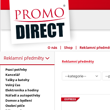
|
|
O nás
Shop
Reklamní předmět
Reklamní předměty
Reklamní předměty:
Reklamní předměty
Psací potřeby
Kancelář
Tašky a batohy
Volný čas
Elektronika a hodiny
Nářadí a autopotřeby
Domov a bydlení
Osobní péče