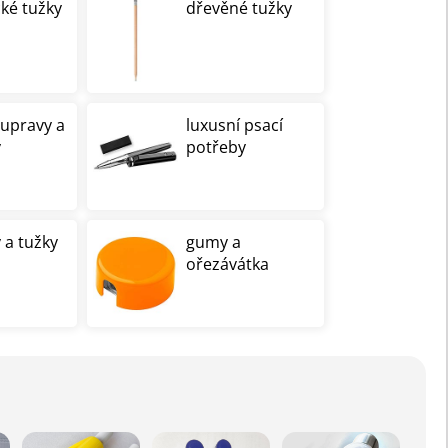
cké tužky
dřevěné tužky
oupravy a
luxusní psací
y
potřeby
 a tužky
gumy a
ořezávátka