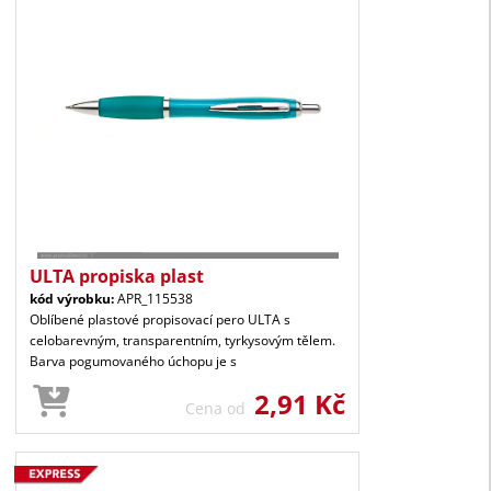
ULTA propiska plast
kód výrobku:
APR_115538
Oblíbené plastové propisovací pero ULTA s
celobarevným, transparentním, tyrkysovým tělem.
Barva pogumovaného úchopu je s
2,91 Kč
Cena od