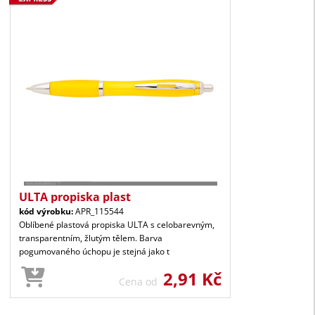
ULTA propiska plast
kód výrobku:
APR_115544
Oblíbené plastová propiska ULTA s celobarevným,
transparentním, žlutým tělem. Barva
pogumovaného úchopu je stejná jako t
2,91 Kč
Cena od