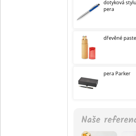
dotyková styl
pera
dřevěné paste
pera Parker
Naše referen