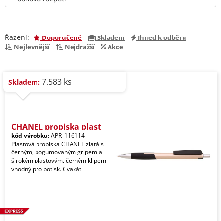
Řazení:
Doporučené
Skladem
Ihned k odběru
Nejlevnější
Nejdražší
Akce
7.583 ks
Skladem:
CHANEL propiska plast
kód výrobku:
APR_116114
Plastová propiska CHANEL zlatá s
černým, pogumovaným gripem a
širokým plastovým, černým klipem
vhodný pro potisk. Cvakát